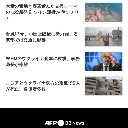
大量の素焼き容器積んだ古代ローマ
の沈没船発見 ワイン運搬か 伊シチリ
ア
台風13号、中国上陸後に勢力弱まる
東部では交通に影響
WHOのウクライナ倉庫に攻撃、事務
局長が非難
ロシアとウクライナ双方の攻撃で5人
が死亡、負傷者多数