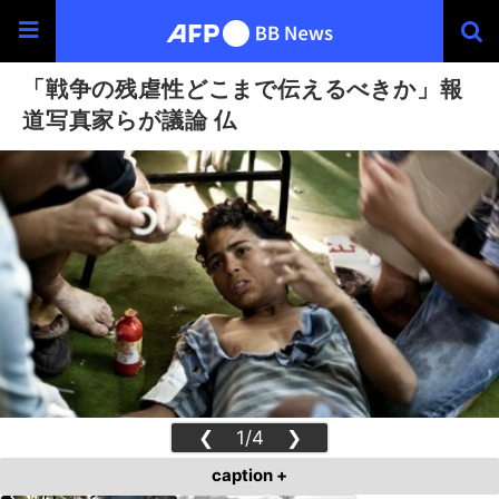
「戦争の残虐性どこまで伝えるべきか」報
道写真家らが議論 仏
❮
1/4
❯
caption +