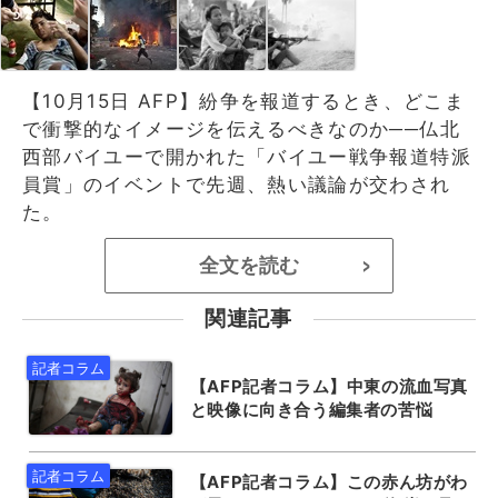
【10月15日 AFP】紛争を報道するとき、どこま
で衝撃的なイメージを伝えるべきなのか──仏北
西部バイユーで開かれた「バイユー戦争報道特派
員賞」のイベントで先週、熱い議論が交わされ
た。
全文を読む
>
関連記事
【AFP記者コラム】中東の流血写真
と映像に向き合う編集者の苦悩
【AFP記者コラム】この赤ん坊がわ