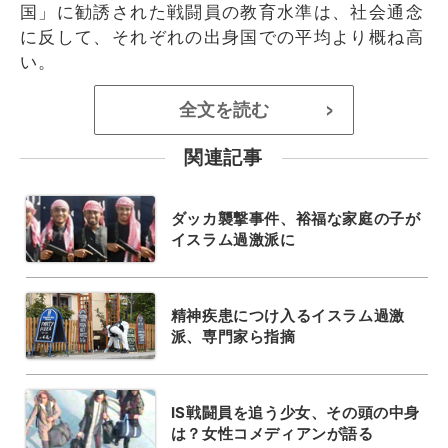
国」に勧誘された戦闘員の教育水準は、社会通念
に反して、それぞれの出身国での平均より概ね高
い。
全文を読む
>
関連記事
ダッカ襲撃事件、裕福な家庭の子が
イスラム過激派に
精神疾患につけ入るイスラム過激
派、専門家ら指摘
IS戦闘員を追う少女、その頭の中身
は？女性コメディアンが語る