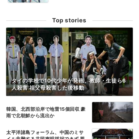
Top stories
タイの学校で10代少年が発砲、教師・生徒ら6
人殺害 祖父母殺害した後移動
韓国、北西部沿岸で地雷15個回収 豪
雨で北朝鮮から流出か
太平洋諸島フォーラム、中国のミサ
イル非難する共同声明採択できず 親