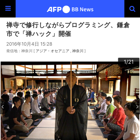
禅寺で修行しながらプログラミング、鎌倉
市で「禅ハック」開催
2016年10月4日 15:28
発信地：神奈川 [
アジア・オセアニア
神奈川
]
20
10
13
14
16
19
12
15
17
18
21
11
3
4
6
9
2
5
7
8
1
/21
/21
/21
/21
/21
/21
/21
/21
/21
/21
/21
/21
/21
/21
/21
/21
/21
/21
/21
/21
/21