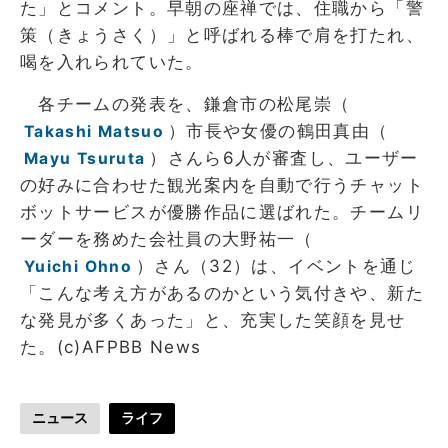
た」とコメント。早朝の座禅では、住職から「警
策（きょうさく）」と呼ばれる棒で肩を打たれ、
喝を入れられていた。
各チームの発表を、鎌倉市の松尾崇（
）市長や女優の鶴田真由（
Takashi Matsuo
）さんら6人が審査し、ユーザー
Mayu Tsuruta
の好みに合わせた観光案内を自動で行うチャット
ボットサービスが優勝作品に選ばれた。チームリ
ーダーを務めた会社員の大野祐一（
）さん（32）は、イベントを通じ
Yuichi Ohno
「こんな考え方があるのかという気付きや、新た
な発見が多くあった」と、充実した笑顔を見せ
た。(c)AFPBB News
ニュース
ライフ