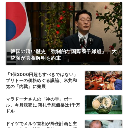
韓国の暗い歴史「強制的な国際養子縁組」、大
統領が真相解明を約束
「1個3000円超もすべきではない」
ブリトーの価格めぐる議論、米共和
党の「内戦」に発展
マラドーナさんの「神の手」ボー
ル、今月競売に 落札予想価格は1千万
ドル
ドイツでメルツ首相が辞任計画と主