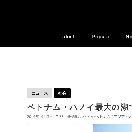
Latest
Popular
N
ニュース
社会
ベトナム・ハノイ最大の湖
2016年10月3日 17:22
発信地：ハノイ/ベトナム [
アジア・