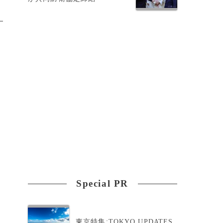
Special PR
東京特集:TOKYO UPDATES