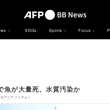
ews
SDGs
Sports
Focus
P
∨
∨
∨
で魚が大量死、水質汚染か
オセアニア
ベトナム
]