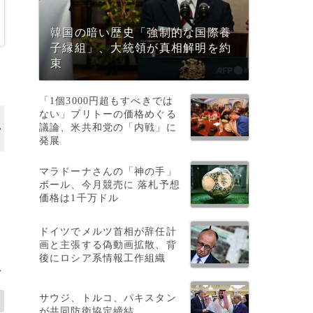
韓国の暗い歴史「強制的な国際養
子縁組」、大統領が真相解明を約
束
「1個3000円超もすべきでは
ない」ブリトーの価格めぐる
議論、米共和党の「内戦」に
発展
マラドーナさんの「神の手」
ボール、今月競売に 落札予想
価格は1千万ドル
ドイツでメルツ首相が辞任計
画と主張する偽動画拡散、背
後にロシア系情報工作組織
>
サウジ、トルコ、パキスタン
が共同防衛協定締結