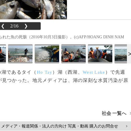
❮
2/16
❯
骸（2016年10月3日撮影）。(c)AFP/HOANG DINH NAM
大の湖であるタイ（
）湖（西湖、
）で先週
Ho Tay
West Lake
が見つかった。地元メディアは、湖の深刻な水質汚染が原
社会 一覧へ
メディア・報道関係・法人の方向け 写真・動画 購入のお問合せ
>