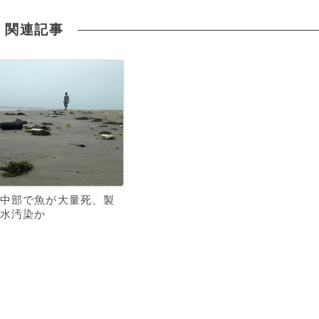
関連記事
中部で魚が大量死、製
水汚染か