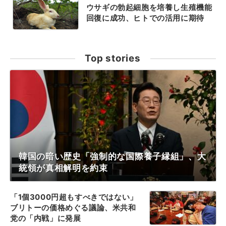
ウサギの勃起細胞を培養し生殖機能
回復に成功、ヒトでの活用に期待
Top stories
韓国の暗い歴史「強制的な国際養子縁組」、大
統領が真相解明を約束
「1個3000円超もすべきではない」
ブリトーの価格めぐる議論、米共和
党の「内戦」に発展