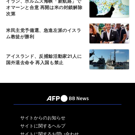
イラン、ホルムズ海峡「新航路」で
オマーンと合意 再開は米の封鎖解除
次第
米民主党予備選、急進左派のイスラ
ム教徒が勝利
アイスランド、反捕鯨活動家21人に
国外退去命令 再入国も禁止
サイトからのお知らせ
サイトに関するヘルプ
サイトに関するお問い合わせ