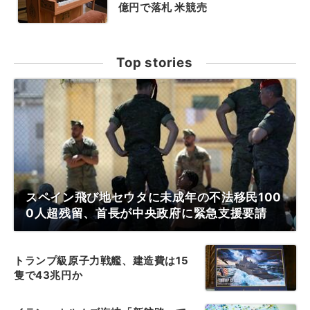
億円で落札 米競売
Top stories
スペイン飛び地セウタに未成年の不法移民100
0人超残留、首長が中央政府に緊急支援要請
トランプ級原子力戦艦、建造費は15
隻で43兆円か