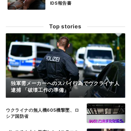
IDS報告書
Top stories
独軍需メーカーへのスパイ行為でウクライナ人
逮捕 「破壊工作の準備」
ウクライナの無人機605機撃墜、ロ
シア国防省