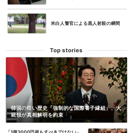
米白人警官による黒人射殺の瞬間
Top stories
韓国の暗い歴史「強制的な国際養子縁組」、大
統領が真相解明を約束
「1個3000円超もすべきではない」