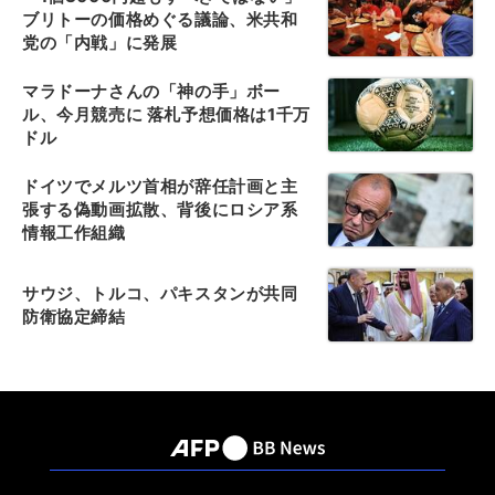
ブリトーの価格めぐる議論、米共和
党の「内戦」に発展
マラドーナさんの「神の手」ボー
ル、今月競売に 落札予想価格は1千万
ドル
ドイツでメルツ首相が辞任計画と主
張する偽動画拡散、背後にロシア系
情報工作組織
サウジ、トルコ、パキスタンが共同
防衛協定締結