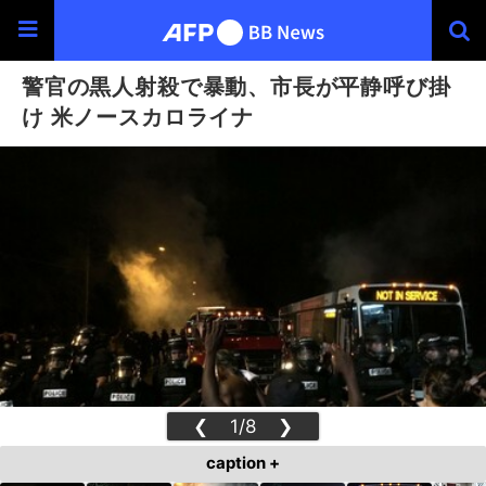
警官の黒人射殺で暴動、市長が平静呼び掛
け 米ノースカロライナ
❮
1/8
❯
caption +