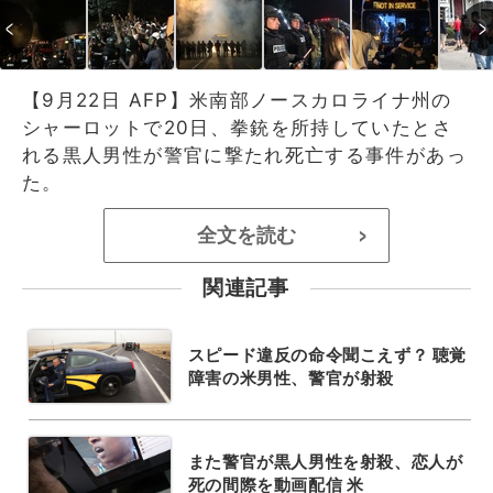
【9月22日 AFP】米南部ノースカロライナ州の
シャーロットで20日、拳銃を所持していたとさ
れる黒人男性が警官に撃たれ死亡する事件があっ
た。
全文を読む
>
関連記事
スピード違反の命令聞こえず？ 聴覚
障害の米男性、警官が射殺
また警官が黒人男性を射殺、恋人が
死の間際を動画配信 米