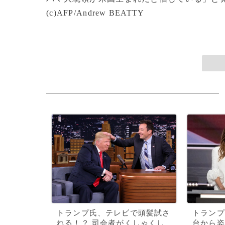
(c)AFP/Andrew BEATTY
トランプ氏、テレビで頭髪試さ
トランプ
れる！？ 司会者がくしゃくし
台から姿