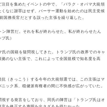
注目を集めたイベントの中で、「バラク・オバマ大統領
たくなに謝罪はせず、バーサー運動を始めたのは民主党候
前国務長官だとする誤った主張を繰り返した。
ントン陣営だ。それを私が終わらせた。私が終わらせたん
ンプ氏）
バマ氏の国籍を疑問視してきた。トランプ氏の政界でのキャ
根拠のない主張で、これによって全国規模で知名度を高
抗（きっこう）する今年の大統領選では、この主張はマ
パニック系、穏健派有権者の間に不快感が広がっていた。
問視する発言をしており、同氏の陣営は「トランプ氏はオ
発言を修正する声明を出さざるを得なかった。