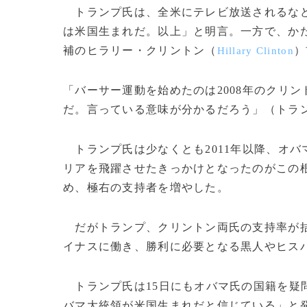
トランプ氏は、全米にテレビ放送されるなど
は米国生まれだ。以上」と明言。一方で、か
補のヒラリー・クリントン（
）
Hillary Clinton
「バーサー運動を始めたのは2008年のクリ
だ。言っている意味が分かるだろう」（トラ
トランプ氏は少なくとも2011年以降、オ
リアを飛躍させたきっかけとなったのがこの
め、極右の支持者を増やした。
だがトランプ、クリントン両氏の支持率が拮
イナスに働き、勝利に必要となる黒人やヒス
トランプ氏は15日にもオバマ氏の国籍を疑
バマ大統領が米国生まれだと信じている」と