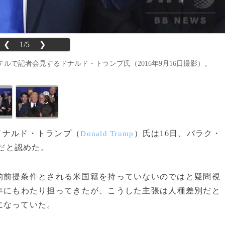
❮
1/5
❯
で記者会見するドナルド・トランプ氏（2016年9月16日撮影）。
、ドナルド・トランプ（
）氏は16日、バラク・
Donald Trump
だと認めた。
前提条件とされる米国籍を持っていないのではと疑問視
年にもわたり担ってきたが、こうした主張は人種差別だと
になっていた。