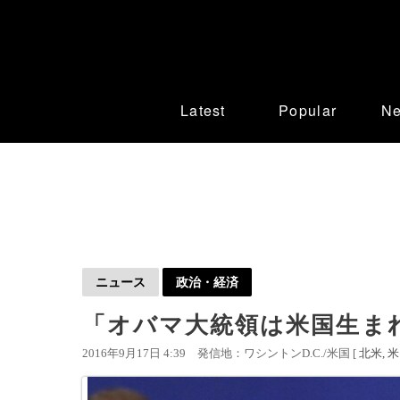
Latest
Popular
N
ニュース
政治・経済
「オバマ大統領は米国生ま
2016年9月17日 4:39
発信地：ワシントンD.C./米国 [
北米
米