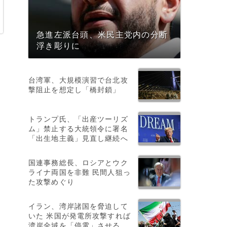
急進左派台頭、米民主党内の分断
浮き彫りに
台湾軍、大規模演習で台北攻
撃阻止を想定し「橋封鎖」
トランプ氏、「出産ツーリズ
ム」禁止する大統領令に署名
「出生地主義」見直し継続へ
国連事務総長、ロシアとウク
ライナ両国を非難 民間人狙っ
た攻撃めぐり
イラン、湾岸諸国を脅迫して
いた 米国が発電所攻撃すれば
湾岸全域を「停電」させる