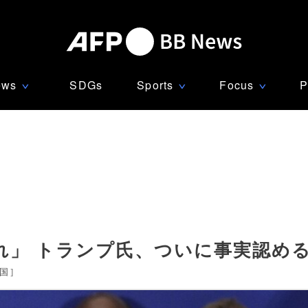
ews
SDGs
Sports
Focus
P
∨
∨
∨
れ」 トランプ氏、ついに事実認め
国
]