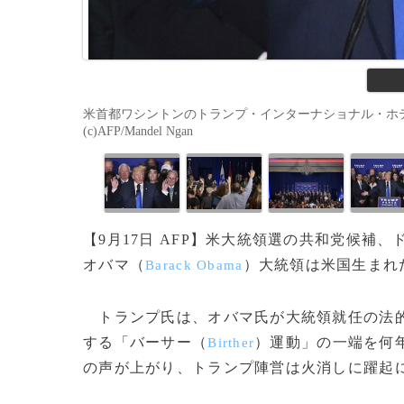
米首都ワシントンのトランプ・インターナショナル・ホテル
(c)AFP/Mandel Ngan
【9月17日 AFP】米大統領選の共和党候補
オバマ（
）大統領は米国生まれ
Barack Obama
トランプ氏は、オバマ氏が大統領就任の法的
する「バーサー（
）運動」の一端を何
Birther
の声が上がり、トランプ陣営は火消しに躍起