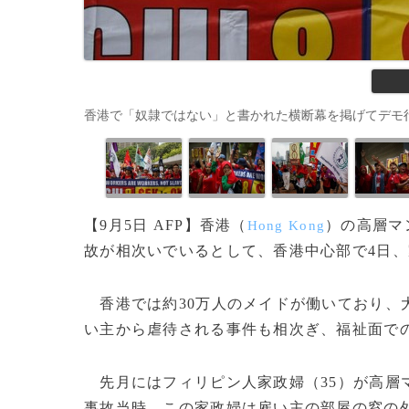
香港で「奴隷ではない」と書かれた横断幕を掲げてデモ行進する家政
【9月5日 AFP】香港（
）の高層マ
Hong Kong
故が相次いでいるとして、香港中心部で4日
香港では約30万人のメイドが働いており、
い主から虐待される事件も相次ぎ、福祉面で
先月にはフィリピン人家政婦（35）が高層
事故当時、この家政婦は雇い主の部屋の窓の