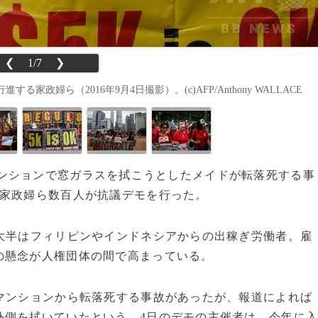
❮
1/7
❯
婦ら（2016年9月4日撮影）。(c)AFP/Anthony WALLACE
ンションで窓ガラスを拭こうとしたメイドが転落死する事
、家政婦ら数百人が抗議デモを行った。
大半はフィリピンやインドネシアからの出稼ぎ労働者。雇
の懸念が人権団体の間で高まっている。
マンションから転落死する事故があったが、報道によれば
外側を拭いていたという。4日のデモの主催者は、今年に