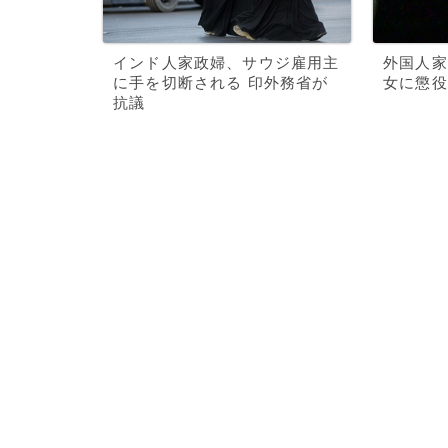
インド人家政婦、サウジ雇用主
外国人家
に手を切断される 印外務省が
女に懲役
抗議