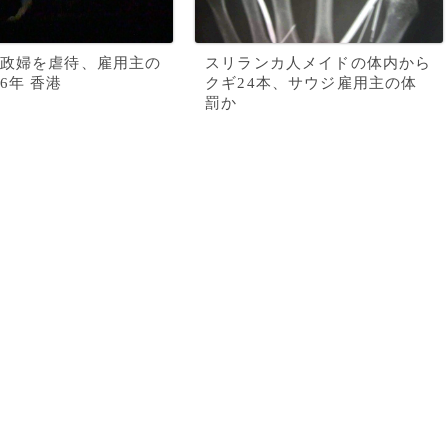
政婦を虐待、雇用主の
スリランカ人メイドの体内から
6年 香港
クギ24本、サウジ雇用主の体
罰か