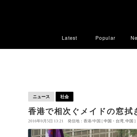
Latest
Popular
N
ニュース
社会
香港で相次ぐメイドの窓拭
2016年9月5日 13:21
発信地：香港/中国 [
中国・台湾
中国
]