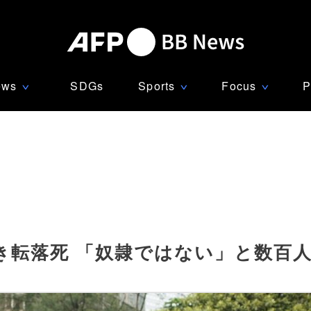
ews
SDGs
Sports
Focus
P
∨
∨
∨
き転落死 「奴隷ではない」と数百