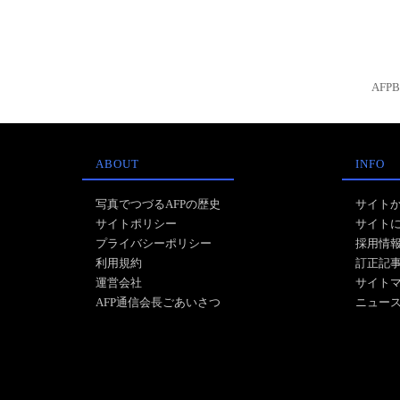
AFP
ABOUT
INFO
写真でつづるAFPの歴史
サイト
サイトポリシー
サイト
プライバシーポリシー
採用情
利用規約
訂正記
運営会社
サイト
AFP通信会長ごあいさつ
ニュー