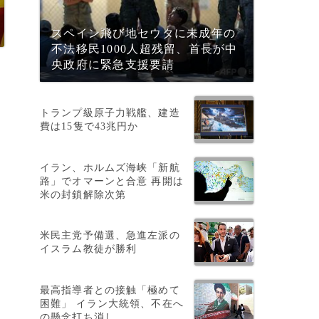
スペイン飛び地セウタに未成年の
不法移民1000人超残留、首長が中
央政府に緊急支援要請
トランプ級原子力戦艦、建造
費は15隻で43兆円か
イラン、ホルムズ海峡「新航
路」でオマーンと合意 再開は
米の封鎖解除次第
米民主党予備選、急進左派の
イスラム教徒が勝利
最高指導者との接触「極めて
困難」 イラン大統領、不在へ
の懸念打ち消し
入