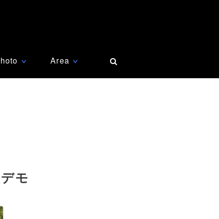
hoto
Area
∨
∨
人デモ