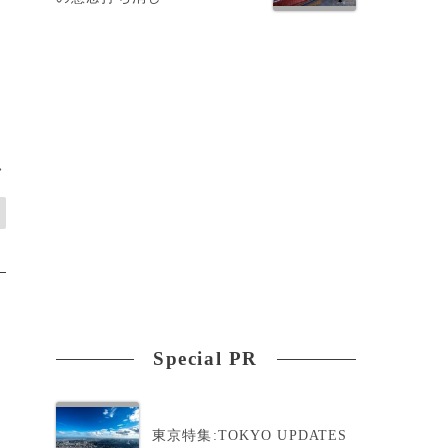
>
Special PR
東京特集:TOKYO UPDATES