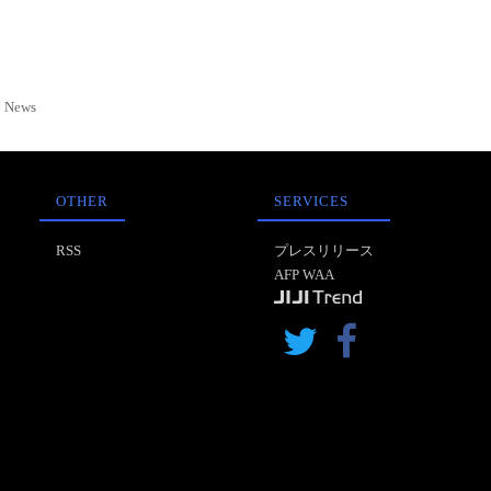
News
OTHER
SERVICES
RSS
プレスリリース
AFP WAA