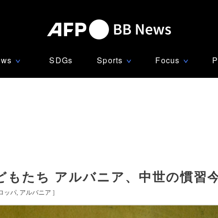
ews
SDGs
Sports
Focus
P
∨
∨
∨
どもたち アルバニア、中世の慣習
ロッパ
アルバニア
]