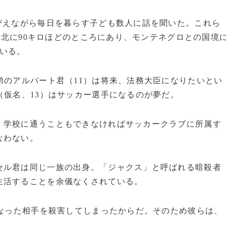
びえながら毎日を暮らす子ども数人に話を聞いた。これら
ら北に90キロほどのところにあり、モンテネグロとの国境
いる。
弟のアルバート君（11）は将来、法務大臣になりたいとい
（仮名、13）はサッカー選手になるのが夢だ。
学校に通うこともできなければサッカークラブに所属す
なわない。
ル君は同じ一族の出身。「ジャクス」と呼ばれる暗殺者
生活することを余儀なくされている。
になった相手を殺害してしまったからだ。そのため彼らは、
。