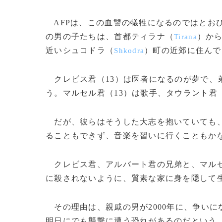
AFPは、この血讐の犠牲になるのではとお
の男の子たちは、首都ティラナ（
）か
Tirana
近いシュコドラ（
）町の近郊に住んで
Shkodra
クレビス君（13）は医者になるのが夢で、
う。マルセル君（13）は歌手、タウラント君
だが、彼らはそうした大志を抱いていても、
ることもできず、音楽を習いに行くこともか
クレビス君、アルバート君の兄弟と、マルセ
に殺されないように、質素な家に身を隠して
その理由は、親戚の男が2000年に、争い
明日にでも襲撃に遭う恐れがあるのだという