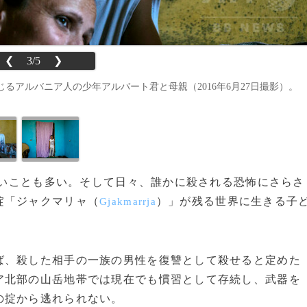
❮
3/5
❯
アルバニア人の少年アルバート君と母親（2016年6月27日撮影）。
えないことも多い。そして日々、誰かに殺される恐怖にさらさ
掟「ジャクマリャ（
）」が残る世界に生きる子
Gjakmarrja
、殺した相手の一族の男性を復讐として殺せると定めた
ア北部の山岳地帯では現在でも慣習として存続し、武器を
の掟から逃れられない。