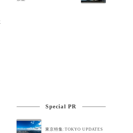
に
Special PR
東京特集:TOKYO UPDATES