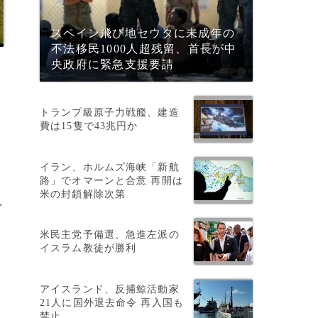
スペイン飛び地セウタに未成年の
不法移民1000人超残留、首長が中
央政府に緊急支援要請
トランプ級原子力戦艦、建造
費は15隻で43兆円か
イラン、ホルムズ海峡「新航
路」でオマーンと合意 再開は
米の封鎖解除次第
ど
米民主党予備選、急進左派の
イスラム教徒が勝利
アイスランド、反捕鯨活動家
21人に国外退去命令 再入国も
禁止