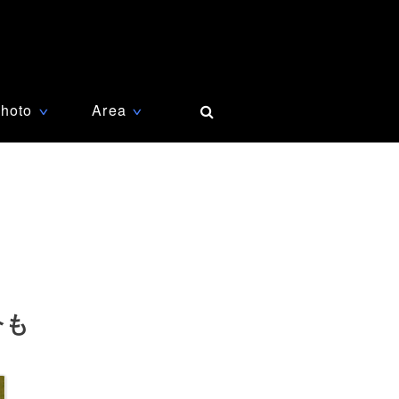
hoto
Area
∨
∨
今も