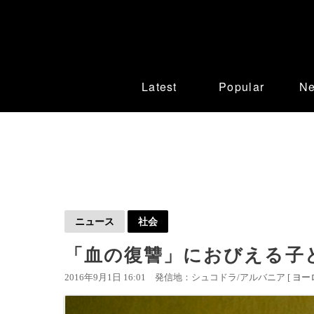
Latest
Popular
N
ニュース
社会
「血の復讐」におびえる子
2016年9月1日 16:01
発信地：シュコドラ/アルバニア [
ヨー