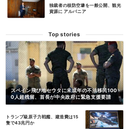
独裁者の核防空壕を一般公開、観光
資源に アルバニア
Top stories
スペイン飛び地セウタに未成年の不法移民100
0人超残留、首長が中央政府に緊急支援要請
トランプ級原子力戦艦、建造費は15
隻で43兆円か