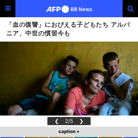
「血の復讐」におびえる子どもたち アルバ
ニア、中世の慣習今も
❮
2/5
❯
caption +