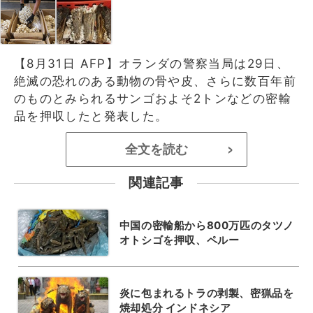
【8月31日 AFP】オランダの警察当局は29日、
絶滅の恐れのある動物の骨や皮、さらに数百年前
のものとみられるサンゴおよそ2トンなどの密輸
品を押収したと発表した。
全文を読む
>
関連記事
中国の密輸船から800万匹のタツノ
オトシゴを押収、ペルー
炎に包まれるトラの剥製、密猟品を
焼却処分 インドネシア