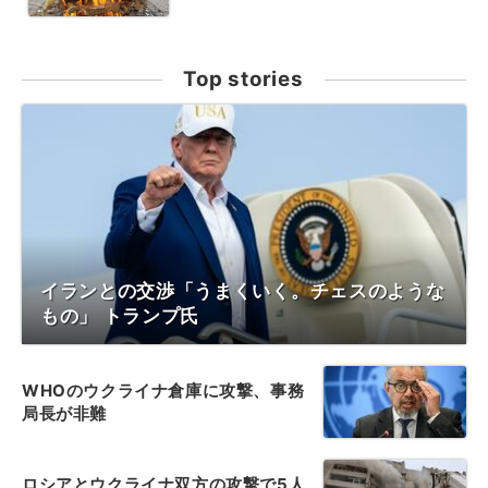
Top stories
イランとの交渉「うまくいく。チェスのような
もの」 トランプ氏
WHOのウクライナ倉庫に攻撃、事務
局長が非難
ロシアとウクライナ双方の攻撃で5人