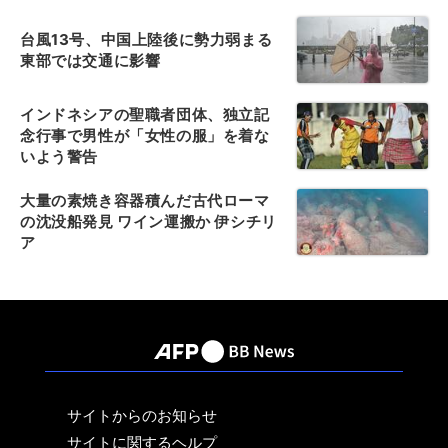
台風13号、中国上陸後に勢力弱まる
東部では交通に影響
インドネシアの聖職者団体、独立記
念行事で男性が「女性の服」を着な
いよう警告
大量の素焼き容器積んだ古代ローマ
の沈没船発見 ワイン運搬か 伊シチリ
ア
サイトからのお知らせ
サイトに関するヘルプ