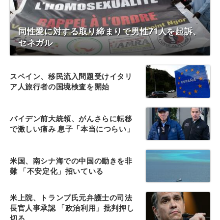
同性愛に対する取り締まりで男性71人を起訴、
セネガル
スペイン、移民流入問題受けイタリ
ア人旅行者の国境検査を開始
バイデン前大統領、がんさらに転移
で激しい痛み 息子「本当につらい」
米国、南シナ海での中国の動きを非
難 「不安定化」招いている
米上院、トランプ氏元弁護士の司法
長官人事承認 「政治利用」批判押し
切る