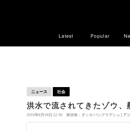
Latest
Popular
N
ニュース
社会
洪水で流されてきたゾウ、
2016年8月16日 22:50
発信地：ダッカ/バングラデシュ [
ア