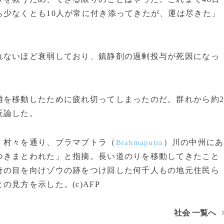
少なくとも10人が常に付き添ってきたが、運は尽きた」
ないほど衰弱しており、鎮静剤の過剰投与が死因になっ
を移動したために疲れ切ってしまったのだ。群れから約
反論した。
、村々を通り、ブラマプトラ（
）川の中州にあ
Brahmaputra
つきまとわれた」と指摘。長い道のりを移動してきたこと
奇の目を向けゾウの跡をつけ回した何千人もの地元住民ら
見方を示した。(c)AFP
社会 一覧へ