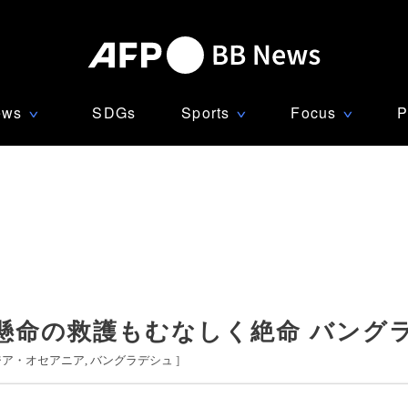
ews
SDGs
Sports
Focus
P
∨
∨
∨
懸命の救護もむなしく絶命 バング
ジア・オセアニア
バングラデシュ
]