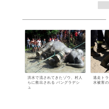
洪水で流されてきたゾウ、村人
逃走トラ
らに救出される バングラデシ
水被害の
ュ