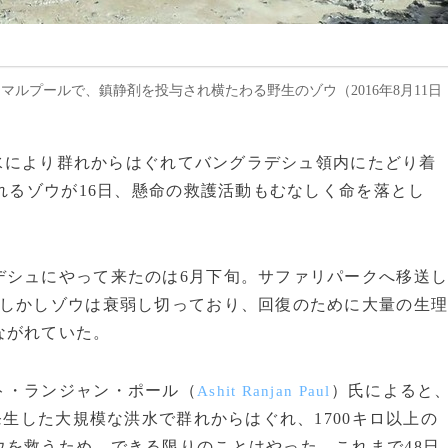
マルプールで、鎮静剤を投与され横たわる野生のゾウ（2016年8月11日
洪水により群れからはぐれてバングラデシュ領内にたどり着
られるゾウが16日、懸命の救護活動もむなしく命を落とし
シュにやって来たのは6月下旬。サファリパークへ移送
。しかしゾウは衰弱し切っており、回復のために大量の生
ながれていた。
ト・ランジャン・ポール（
）氏によると
Ashit Ranjan Paul
生した大規模な洪水で群れからはぐれ、1700キロ以上の
を救うため、できる限りのことはやった。これまで48日