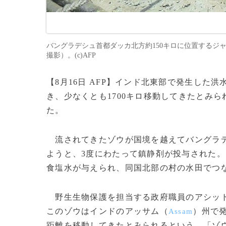
バングラデシュ首都ダッカ北方約150キロに位置するジャ
撮影）。(c)AFP
【8月16日 AFP】インド北東部で発生した
き、少なくとも1700キロ移動してきたとみ
た。
流されてきたゾウが国境を越えてバングラデ
ようと、3度にわたって鎮静剤が投与された
食塩水が与えられ、同国北部の村の水田でつ
野生生物保護を担当する政府職員のアシッ
このゾウはインドのアッサム（
）州で発
Assam
距離を移動してきたとみられるという。「ゾウ