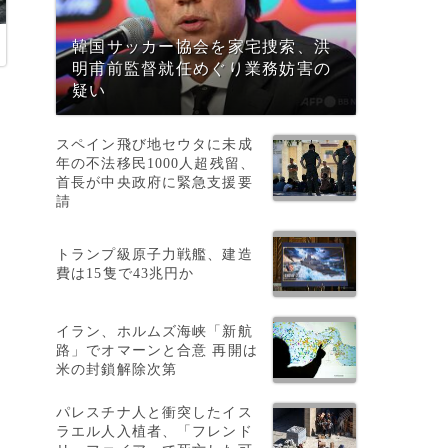
韓国サッカー協会を家宅捜索、洪
明甫前監督就任めぐり業務妨害の
疑い
スペイン飛び地セウタに未成
年の不法移民1000人超残留、
首長が中央政府に緊急支援要
請
トランプ級原子力戦艦、建造
費は15隻で43兆円か
し
理
イラン、ホルムズ海峡「新航
路」でオマーンと合意 再開は
米の封鎖解除次第
、
パレスチナ人と衝突したイス
ラエル人入植者、「フレンド