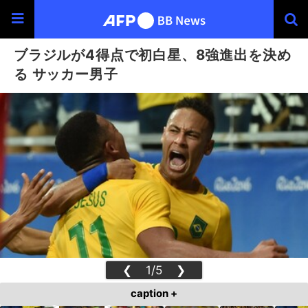
ブラジルが4得点で初白星、8強進出を決め
る サッカー男子
❮
1/5
❯
caption +