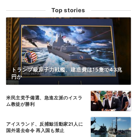
Top stories
トランプ級原子力戦艦、建造費は15隻で43兆
円か
米民主党予備選、急進左派のイスラ
ム教徒が勝利
アイスランド、反捕鯨活動家21人に
国外退去命令 再入国も禁止