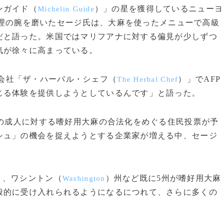
ンガイド（
）」の星を獲得しているニュー
Michelin Guide
理の腕を磨いたセージ氏は、大麻を使ったメニューで高級
だと語った。米国ではマリフアナに対する偏見が少しずつ
気が徐々に高まっている。
会社「ザ・ハーバル・シェフ（
）」でAFP
The Herbal Chef
じる体験を提供しようとしているんです」と語った。
上の成人に対する嗜好用大麻の合法化をめぐる住民投票が予
シュ」の機会を捉えようとする企業家が増える中、セージ
）、ワシントン（
）州など既に5州が嗜好用大麻
Washington
般的に受け入れられるようになるにつれて、さらに多くの