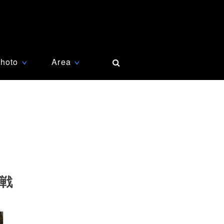
hoto
Area
∨
∨
戦