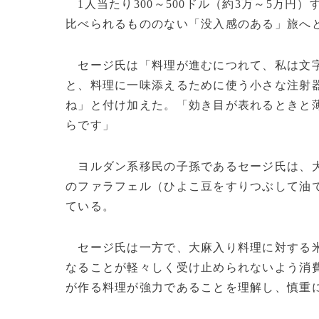
1人当たり300～500ドル（約3万～5万
比べられるもののない「没入感のある」旅へ
セージ氏は「料理が進むにつれて、私は文字
と、料理に一味添えるために使う小さな注射
ね」と付け加えた。「効き目が表れるときと
らです」
ヨルダン系移民の子孫であるセージ氏は、大
のファラフェル（ひよこ豆をすりつぶして油
ている。
セージ氏は一方で、大麻入り料理に対する米
なることが軽々しく受け止められないよう消
が作る料理が強力であることを理解し、慎重