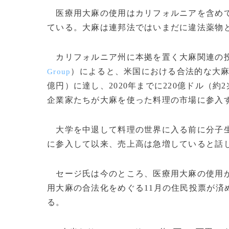
医療用大麻の使用はカリフォルニアを含めて
ている。大麻は連邦法ではいまだに違法薬物
カリフォルニア州に本拠を置く大麻関連の投
）によると、米国における合法的な大麻の売
Group
億円）に達し、2020年までに220億ドル（約
企業家たちが大麻を使った料理の市場に参入
大学を中退して料理の世界に入る前に分子生
に参入して以来、売上高は急増していると話
セージ氏は今のところ、医療用大麻の使用が
用大麻の合法化をめぐる11月の住民投票が済
る。