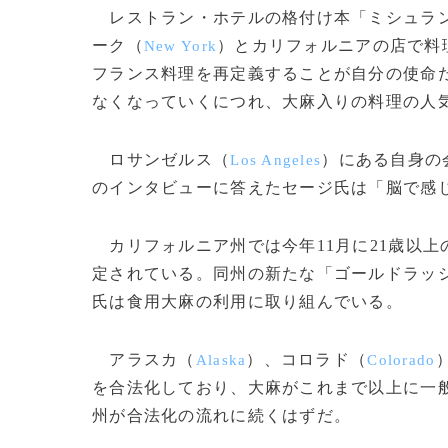
レストラン・ホテルの格付け本「ミシュラ
ーク（
）とカリフォルニアの店で料
New York
フランス料理を再定義することが自分の使命
なくなっていくにつれ、大麻入りの料理の人
ロサンゼルス（
）にある自身の
Los Angeles
のインタビューに答えたセージ氏は「脳で感
カリフォルニア州では今年11月に21歳以
定されている。同州の新たな「ゴールドラッ
氏は食用大麻の利用に取り組んでいる。
アラスカ（
）、コロラド（
Alaska
Colorado
を合法化しており、大麻がこれまで以上に一
州が合法化の流れに続くはずだ。