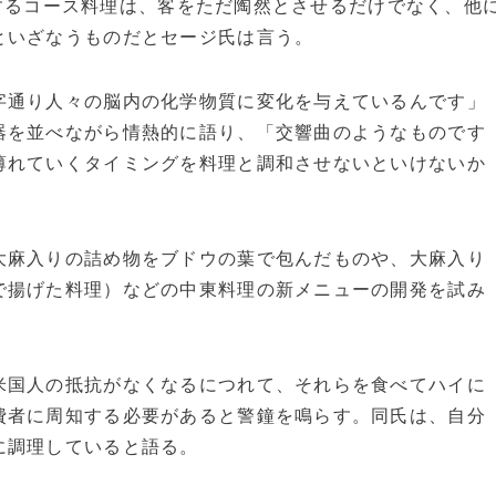
円）するコース料理は、客をただ陶然とさせるだけでなく、他
といざなうものだとセージ氏は言う。
通り人々の脳内の化学物質に変化を与えているんです」
器を並べながら情熱的に語り、「交響曲のようなものです
薄れていくタイミングを料理と調和させないといけないか
麻入りの詰め物をブドウの葉で包んだものや、大麻入り
で揚げた料理）などの中東料理の新メニューの開発を試み
国人の抵抗がなくなるにつれて、それらを食べてハイに
費者に周知する必要があると警鐘を鳴らす。同氏は、自分
に調理していると語る。