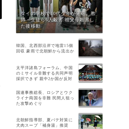
タイの学校で10代少年が発砲、教
師・生徒ら6人殺害 祖父母殺害し
た後移動
韓国、北西部沿岸で地雷15個
回収 豪雨で北朝鮮から流出か
太平洋諸島フォーラム、中国
のミサイル非難する共同声明
採択できず 親中2か国が反対
に
国連事務総長、ロシアとウク
ライナ両国を非難 民間人狙っ
た攻撃めぐり
北朝鮮指導部、夏バテ対策に
犬肉スープ「補身湯」推奨