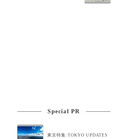
ヨ
Special PR
東京特集:TOKYO UPDATES