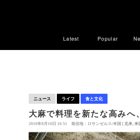
Latest
Popular
N
ニュース
ライフ
食と文化
大麻で料理を新たな高みへ
2016年8月10日 16:51
発信地：ロサンゼルス/米国 [
北米
米