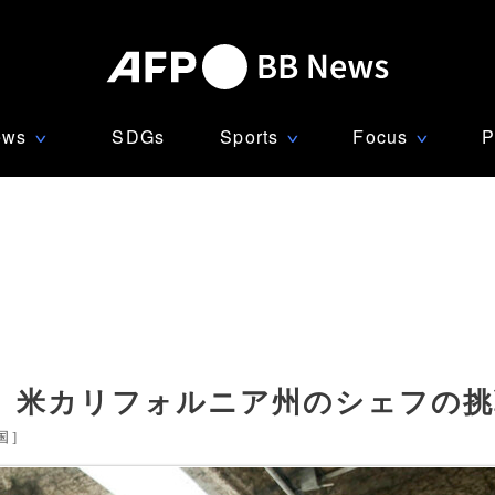
ews
SDGs
Sports
Focus
P
∨
∨
∨
、米カリフォルニア州のシェフの挑
国
]