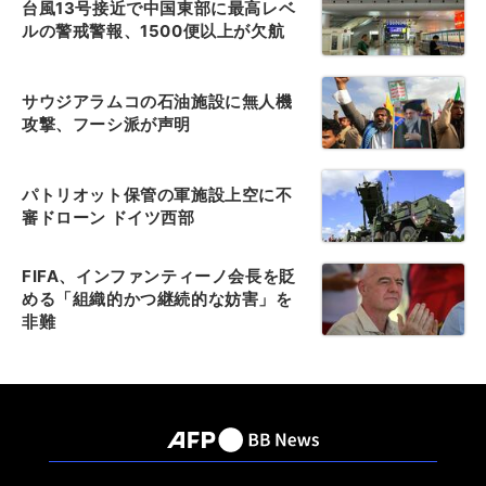
台風13号接近で中国東部に最高レベ
ルの警戒警報、1500便以上が欠航
サウジアラムコの石油施設に無人機
攻撃、フーシ派が声明
パトリオット保管の軍施設上空に不
審ドローン ドイツ西部
FIFA、インファンティーノ会長を貶
める「組織的かつ継続的な妨害」を
非難