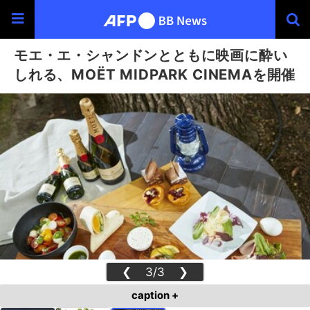
モエ・エ・シャンドンとともに映画に酔い
しれる、MOËT MIDPARK CINEMAを開催
❮
3/3
❯
caption +