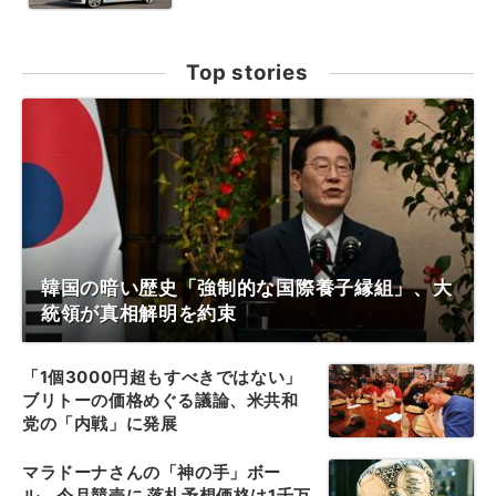
Top stories
韓国の暗い歴史「強制的な国際養子縁組」、大
統領が真相解明を約束
「1個3000円超もすべきではない」
ブリトーの価格めぐる議論、米共和
党の「内戦」に発展
マラドーナさんの「神の手」ボー
ル、今月競売に 落札予想価格は1千万