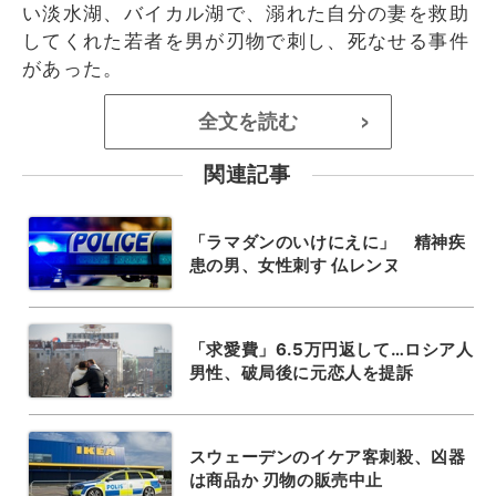
い淡水湖、バイカル湖で、溺れた自分の妻を救助
してくれた若者を男が刃物で刺し、死なせる事件
があった。
全文を読む
>
関連記事
「ラマダンのいけにえに」 精神疾
患の男、女性刺す 仏レンヌ
「求愛費」6.5万円返して…ロシア人
男性、破局後に元恋人を提訴
スウェーデンのイケア客刺殺、凶器
は商品か 刃物の販売中止