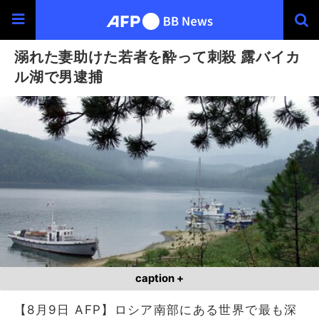
溺れた妻助けた若者を酔って刺殺 露バイカ
ル湖で男逮捕
caption +
【8月9日 AFP】ロシア南部にある世界で最も深