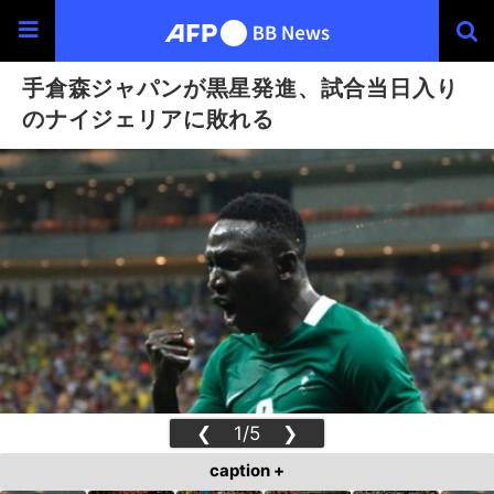
手倉森ジャパンが黒星発進、試合当日入り
のナイジェリアに敗れる
❮
1/5
❯
caption +