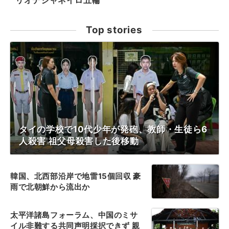
リオデジャネイロ五輪
Top stories
タイの学校で10代少年が発砲、教師・生徒ら6
人殺害 祖父母殺害した後移動
韓国、北西部沿岸で地雷15個回収 豪
雨で北朝鮮から流出か
太平洋諸島フォーラム、中国のミサ
イル非難する共同声明採択できず 親