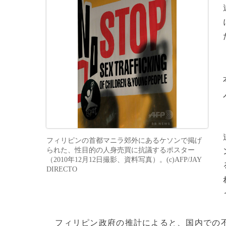
フィリピンの首都マニラ郊外にあるケソンで掲げ
られた、性目的の人身売買に抗議するポスター
（2010年12月12日撮影、資料写真）。(c)AFP/JAY
DIRECTO
フィリピン政府の推計によると、国内での不