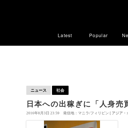
Latest
Popular
N
ニュース
社会
日本への出稼ぎに「人身売
2016年8月3日 23:59
発信地：マニラ/フィリピン [
アジア・