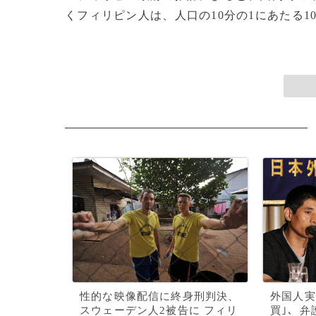
くフィリピン人は、人口の10分の1にあたる100
性的な映像配信に終身刑判決、
外国人実
スウェーデン人2被告に フィリ
買｣、弁