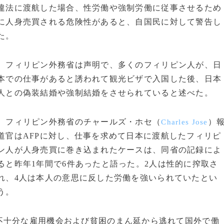
違法に渡航した場合、性労働や強制労働に従事させるため
に人身売買される危険性があると、自国民に対して警告し
た。
フィリピン外務省は声明で、多くのフィリピン人が、日
本での仕事があると誘われて観光ビザで入国した後、日本
人との偽装結婚や強制結婚をさせられていると述べた。
フィリピン外務省のチャールズ・ホセ（
）
Charles Jose
道官はAFPに対し、仕事を求めて日本に渡航したフィリピ
ン人が人身売買に巻き込まれたケースは、同省の記録によ
ると昨年1年間で6件あったと語った。2人は性的に搾取さ
れ、4人は本人の意思に反した労働を強いられていたとい
う。
十分な雇用機会および貧困のまん延から逃れて国外で働