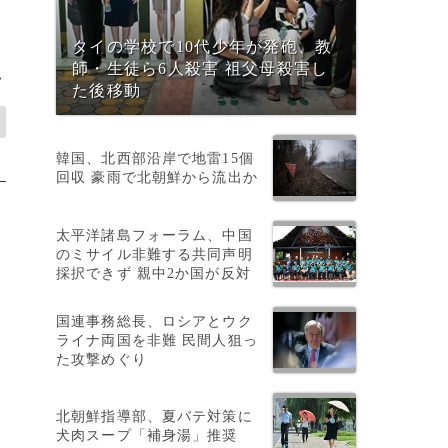
タイの学校で10代少年が発砲、教
師・生徒ら6人殺害 祖父母殺害し
>
た後移動
韓国、北西部沿岸で地雷15個
回収 豪雨で北朝鮮から流出か
太平洋諸島フォーラム、中国
のミサイル非難する共同声明
採択できず 親中2か国が反対
国連事務総長、ロシアとウク
ライナ両国を非難 民間人狙っ
た攻撃めぐり
北朝鮮指導部、夏バテ対策に
犬肉スープ「補身湯」推奨