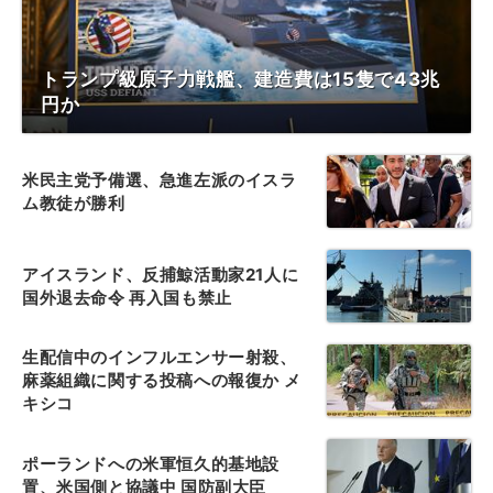
トランプ級原子力戦艦、建造費は15隻で43兆
円か
米民主党予備選、急進左派のイスラ
ム教徒が勝利
アイスランド、反捕鯨活動家21人に
国外退去命令 再入国も禁止
生配信中のインフルエンサー射殺、
麻薬組織に関する投稿への報復か メ
キシコ
ポーランドへの米軍恒久的基地設
置、米国側と協議中 国防副大臣