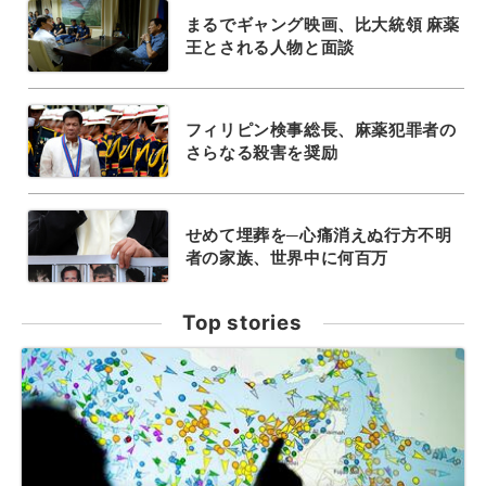
まるでギャング映画、比大統領 麻薬
王とされる人物と面談
フィリピン検事総長、麻薬犯罪者の
さらなる殺害を奨励
せめて埋葬を─心痛消えぬ行方不明
者の家族、世界中に何百万
Top stories