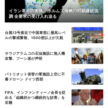
イラン革命防衛隊、ホルムズ海峡の封鎖継続強
調 全要求の受け入れ迫る
台風13号接近で中国東部に最高レベ
ルの警戒警報、1500便以上が欠航
サウジアラムコの石油施設に無人機
攻撃、フーシ派が声明
パトリオット保管の軍施設上空に不
審ドローン ドイツ西部
FIFA、インファンティーノ会長を貶
める「組織的かつ継続的な妨害」を
非難