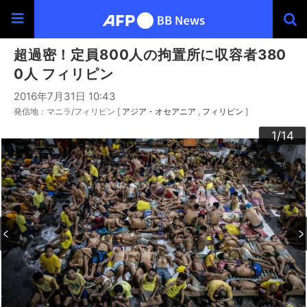
超過密！定員800人の拘置所に収容者380
0人 フィリピン
2016年7月31日 10:43
発信地：マニラ/フィリピン [
アジア・オセアニア
フィリピン
]
10
13
14
12
11
3
4
6
9
2
5
7
8
1
/14
/14
/14
/14
/14
/14
/14
/14
/14
/14
/14
/14
/14
/14