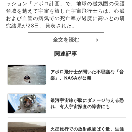
ッション「アポロ計画」で、地球の磁気圏の保護
領域を越えて宇宙を旅した宇宙飛行士らは、心臓
および血管の病気での死亡率が過度に高いとの研
究結果が28日、発表された。
全文を読む
>
関連記事
アポロ飛行士が聞いた不思議な「音
楽」、NASAが公開
銀河宇宙線が脳にダメージ与える恐
れ、有人宇宙探査の障害にも
火星旅行での放射線被ばく量、生涯