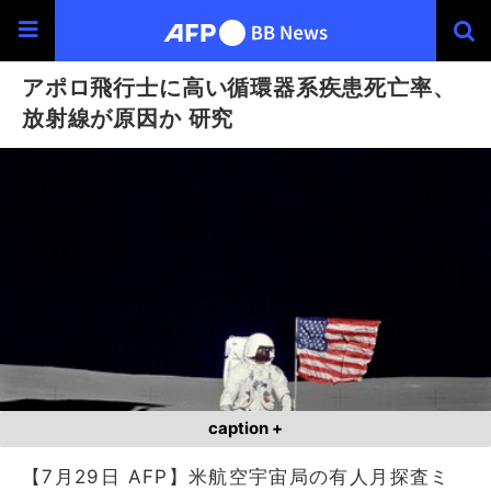
アポロ飛行士に高い循環器系疾患死亡率、
放射線が原因か 研究
caption +
【7月29日 AFP】米航空宇宙局の有人月探査ミ