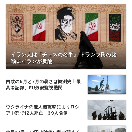
イラン人は「チェスの名手」 トランプ氏の比
喩にイランが反論
西欧の6月と7月の暑さは観測史上最
高を記録、EU気候監視機関
ウクライナの無人機攻撃によりロシ
ア中部で12人死亡、39人負傷