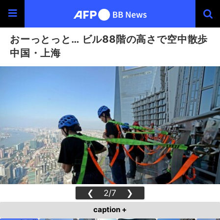
おーっとっと… ビル88階の高さで空中散歩
中国・上海
❮
2/7
❯
caption +