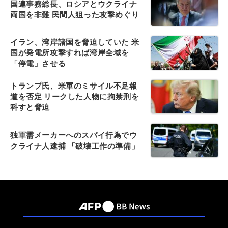
国連事務総長、ロシアとウクライナ
両国を非難 民間人狙った攻撃めぐり
イラン、湾岸諸国を脅迫していた 米
国が発電所攻撃すれば湾岸全域を
「停電」させる
トランプ氏、米軍のミサイル不足報
道を否定 リークした人物に拘禁刑を
科すと脅迫
独軍需メーカーへのスパイ行為でウ
クライナ人逮捕 「破壊工作の準備」