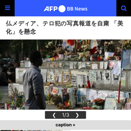
仏メディア、テロ犯の写真報道を自粛 「美
化」を懸念
❮
1/3
❯
caption +