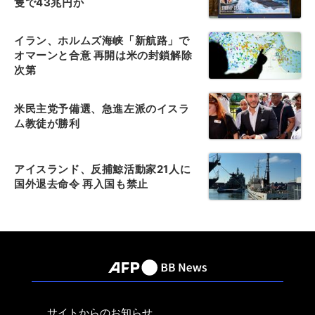
隻で43兆円か
イラン、ホルムズ海峡「新航路」で
オマーンと合意 再開は米の封鎖解除
次第
米民主党予備選、急進左派のイスラ
ム教徒が勝利
アイスランド、反捕鯨活動家21人に
国外退去命令 再入国も禁止
サイトからのお知らせ