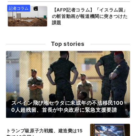
【AFP記者コラム】「イスラム国」
の斬首動画が報道機関に突きつけた
課題
Top stories
スペイン飛び地セウタに未成年の不法移民100
0人超残留、首長が中央政府に緊急支援要請
トランプ級原子力戦艦、建造費は15