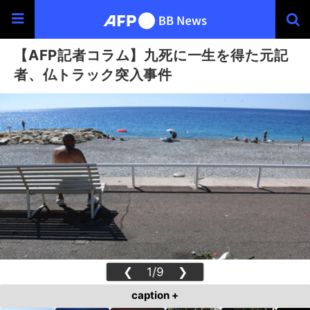
【AFP記者コラム】九死に一生を得た元記
者、仏トラック突入事件
❮
1/9
❯
caption +