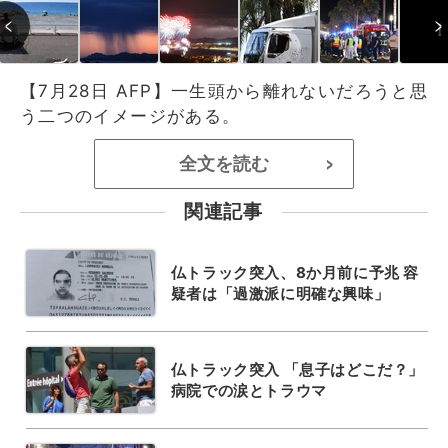
！
【7月28日 AFP】一生頭から離れないだろうと思
う二つのイメージがある。
全文を読む
>
関連記事
仏トラック突入、8か月前に予兆 容
疑者は「過激派に明確な興味」
仏トラック突入 「息子はどこだ？」
病院での涙とトラウマ