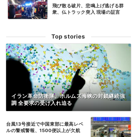
飛び散る破片、悲鳴上げ逃げる群
衆、仏トラック突入 現場の証言
Top stories
イラン革命防衛隊、ホルムズ海峡の封鎖継続強
調 全要求の受け入れ迫る
台風13号接近で中国東部に最高レベ
ルの警戒警報、1500便以上が欠航