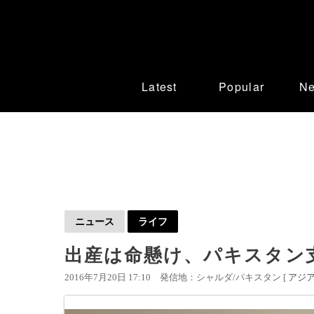
Latest
Popular
N
ニュース
ライフ
出産は命懸け、パキスタン
2016年7月20日 17:10
発信地：シャルダ/パキスタン [
アジ