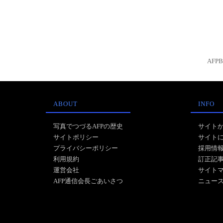
AFP
ABOUT
INFO
写真でつづるAFPの歴史
サイト
サイトポリシー
サイト
プライバシーポリシー
採用情
利用規約
訂正記
運営会社
サイト
AFP通信会長ごあいさつ
ニュー