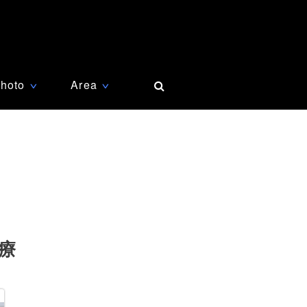
hoto
Area
∨
∨
療