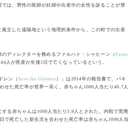
では、男性の医師が妊婦や出産中の女性を診ることが禁
孤立した遠隔地という地理的条件から、この村での出産
のディレクターを務めるファルハト・シャヒーン（
Farha
り44人が死産か生後1日で亡くなっているという。
ドレン（
）」は2014年の報告書で、パキ
Save the Children
せた死亡率が世界一高く、赤ちゃん1000人当たり40.7
る赤ちゃんは1000人当たり5.9人とされた。内戦で荒
日で死亡した新生児を合わせた死亡率は赤ちゃん1000人