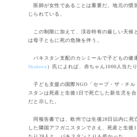
医師が女性であることは重要だ。地元の慣習
じられている。
この制限に加えて、渓谷特有の厳しい天候と
は母子ともに死の危険を伴う。
パキスタン支配のカシミールで子どもの健康
）氏によれば、赤ちゃん1000人当た
Shaheen
子ども支援の国際NGO「セーブ・ザ・チル
スタンは死産と生後1日で死亡した新生児を合わ
だと示した。
同報告書では、欧州では生後28日以内に死亡す
した隣国アフガニスタンでさえ、死産と生後1
たり29人と、パキスタンよりも低かった。