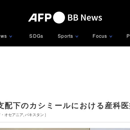
ews
SDGs
Sports
Focus
P
∨
∨
∨
支配下のカシミールにおける産科医
ア・オセアニア
パキスタン
]