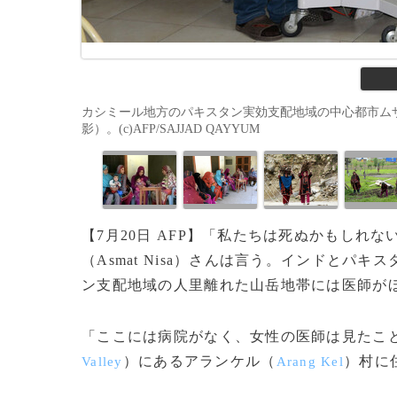
カシミール地方のパキスタン実効支配地域の中心都市ムザフ
影）。(c)AFP/SAJJAD QAYYUM
【7月20日 AFP】「私たちは死ぬかもしれ
（Asmat Nisa）さんは言う。インドとパ
ン支配地域の人里離れた山岳地帯には医師が
「ここには病院がなく、女性の医師は見たこ
）にあるアランケル（
）村に
Valley
Arang Kel