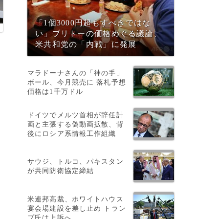
「1個3000円超もすべきではな
い」ブリトーの価格めぐる議論、
米共和党の「内戦」に発展
マラドーナさんの「神の手」
ボール、今月競売に 落札予想
価格は1千万ドル
ドイツでメルツ首相が辞任計
画と主張する偽動画拡散、背
後にロシア系情報工作組織
タ
サウジ、トルコ、パキスタン
が共同防衛協定締結
米連邦高裁、ホワイトハウス
宴会場建設を差し止め トラン
プ氏は上訴へ