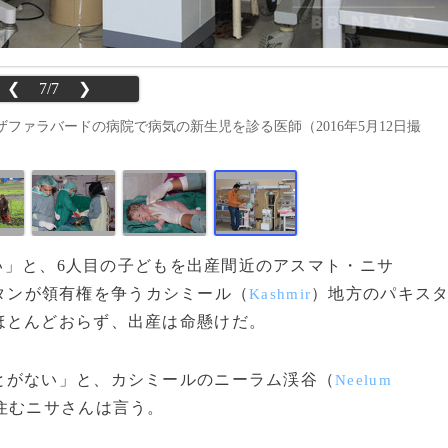
❮
7/7
❯
ァラバードの病院で病気の新生児を診る医師（2016年5月12日撮
ない」と、6人目の子どもを出産間近のアスマト・ニサ
キスタンが領有権を争うカシミール（
）地方のパキス
Kashmir
ほとんどおらず、出産は命懸けだ。
とがない」と、カシミールのニーラム渓谷（
Neelum
住むニサさんは言う。