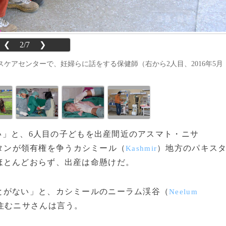
❮
2/7
❯
ケアセンターで、妊婦らに話をする保健師（右から2人目、2016年5月
ない」と、6人目の子どもを出産間近のアスマト・ニサ
キスタンが領有権を争うカシミール（
）地方のパキス
Kashmir
ほとんどおらず、出産は命懸けだ。
とがない」と、カシミールのニーラム渓谷（
Neelum
住むニサさんは言う。