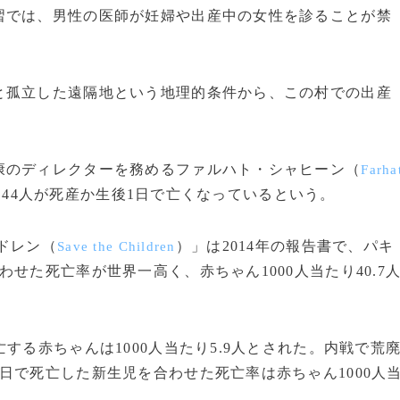
では、男性の医師が妊婦や出産中の女性を診ることが禁
孤立した遠隔地という地理的条件から、この村での出産
のディレクターを務めるファルハト・シャヒーン（
Farha
り44人が死産か生後1日で亡くなっているという。
ドレン（
）」は2014年の報告書で、パキ
Save the Children
せた死亡率が世界一高く、赤ちゃん1000人当たり40.7
る赤ちゃんは1000人当たり5.9人とされた。内戦で荒
日で死亡した新生児を合わせた死亡率は赤ちゃん1000人