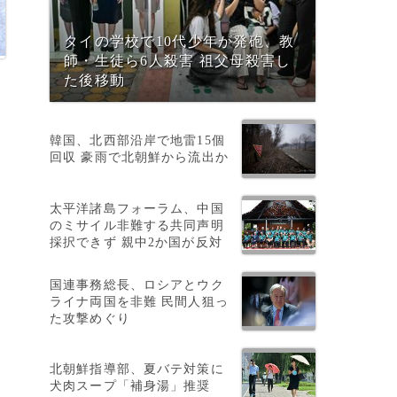
タイの学校で10代少年が発砲、教
師・生徒ら6人殺害 祖父母殺害し
た後移動
韓国、北西部沿岸で地雷15個
回収 豪雨で北朝鮮から流出か
太平洋諸島フォーラム、中国
のミサイル非難する共同声明
採択できず 親中2か国が反対
タ
国連事務総長、ロシアとウク
ライナ両国を非難 民間人狙っ
た攻撃めぐり
北朝鮮指導部、夏バテ対策に
犬肉スープ「補身湯」推奨