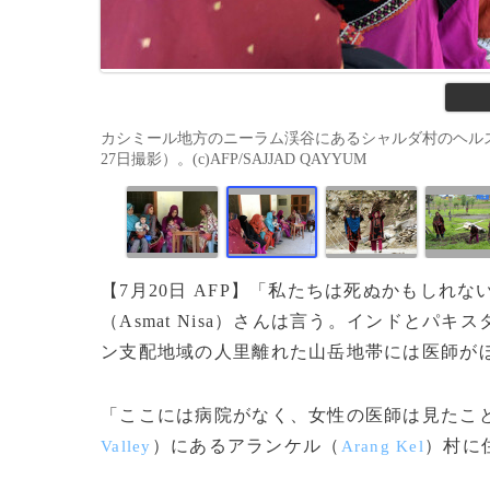
カシミール地方のニーラム渓谷にあるシャルダ村のヘルス
27日撮影）。(c)AFP/SAJJAD QAYYUM
【7月20日 AFP】「私たちは死ぬかもしれ
（Asmat Nisa）さんは言う。インドとパ
ン支配地域の人里離れた山岳地帯には医師が
「ここには病院がなく、女性の医師は見たこ
）にあるアランケル（
）村に
Valley
Arang Kel