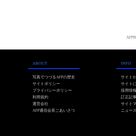
AFP
ABOUT
INFO
写真でつづるAFPの歴史
サイト
サイトポリシー
サイト
プライバシーポリシー
採用情
利用規約
訂正記
運営会社
サイト
AFP通信会長ごあいさつ
ニュー