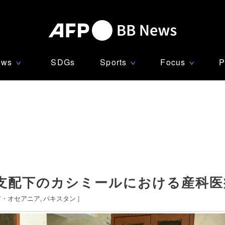
ews
SDGs
Sports
Focus
P
∨
∨
∨
支配下のカシミールにおける産科医
ア・オセアニア
パキスタン
]