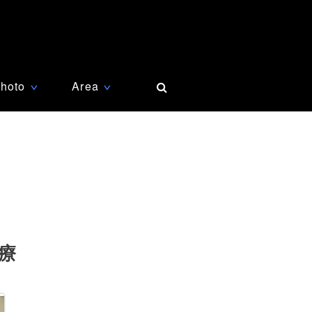
hoto
Area
∨
∨
療