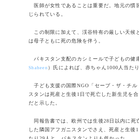
医師が女性であることは重要だ。地元の慣習
じられている。
この制限に加えて、渓谷特有の厳しい天候と
は母子ともに死の危険を伴う。
パキスタン支配のカシミールで子どもの健康
）氏によれば、赤ちゃん1000人当た
Shaheen
子ども支援の国際NGO「セーブ・ザ・チル
スタンは死産と生後1日で死亡した新生児を合わ
だと示した。
同報告書では、欧州では生後28日以内に死亡す
した隣国アフガニスタンでさえ、死産と生後1
たり29人と、パキスタンよりも低かった。