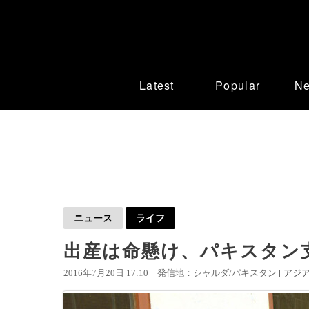
Latest
Popular
N
ニュース
ライフ
出産は命懸け、パキスタン
2016年7月20日 17:10
発信地：シャルダ/パキスタン [
アジ