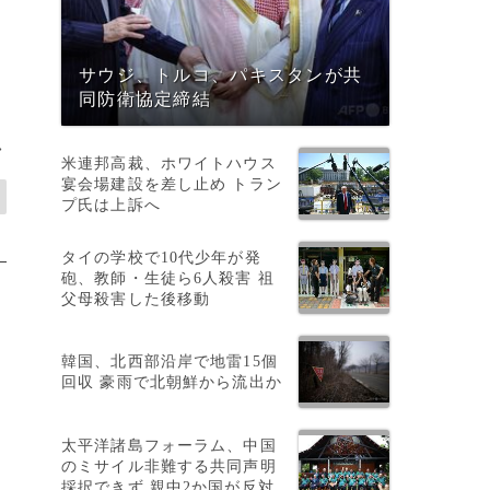
サウジ、トルコ、パキスタンが共
同防衛協定締結
>
米連邦高裁、ホワイトハウス
宴会場建設を差し止め トラン
プ氏は上訴へ
タイの学校で10代少年が発
砲、教師・生徒ら6人殺害 祖
父母殺害した後移動
韓国、北西部沿岸で地雷15個
回収 豪雨で北朝鮮から流出か
太平洋諸島フォーラム、中国
のミサイル非難する共同声明
採択できず 親中2か国が反対