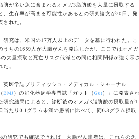
脂肪が多い魚に含まれるオメガ3脂肪酸を大量に摂取する
と、生存率が高まる可能性があるとの研究論文が20日、発
表された。
研究は、米国の17万人以上のデータを基に行われた。こ
のうちの1659人が大腸がんを発症したが、ここではオメガ
3の大量摂取と死亡リスク低減との間に相関関係が強く示
れた。
英医学誌ブリティッシュ・メディカル・ジャーナル
（
）の消化器病学専門誌「ガット（
）」に発表さ
BMJ
Gut
た研究結果によると、診断後のオメガ3脂肪酸の摂取量が1
日当たり0.1グラム未満の患者に比べて、同0.3グラム摂取
の研究でも確認できれば、大腸がん患者は、これらの魚