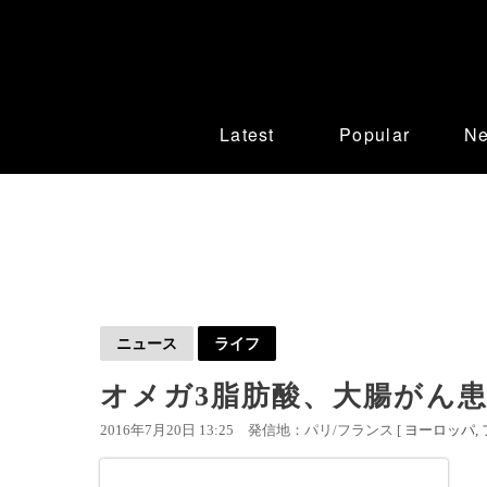
Latest
Popular
N
ニュース
ライフ
オメガ3脂肪酸、大腸がん患
2016年7月20日 13:25
発信地：パリ/フランス [
ヨーロッパ