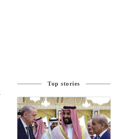
さ
Top stories
れ