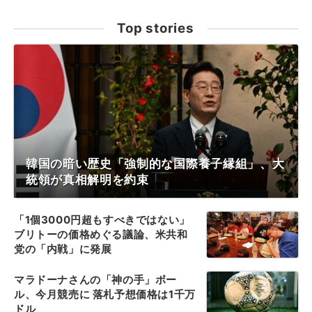
Top stories
韓国の暗い歴史「強制的な国際養子縁組」、大
統領が真相解明を約束
「1個3000円超もすべきではない」
ブリトーの価格めぐる議論、米共和
党の「内戦」に発展
マラドーナさんの「神の手」ボー
ル、今月競売に 落札予想価格は1千万
ドル