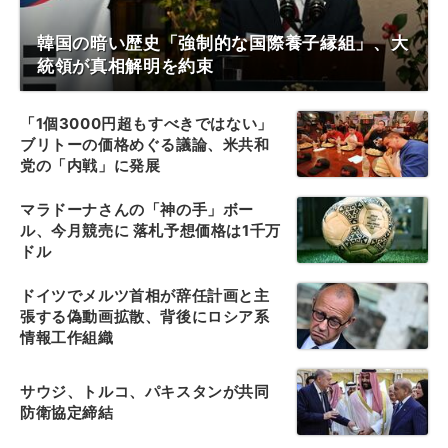
韓国の暗い歴史「強制的な国際養子縁組」、大
統領が真相解明を約束
「1個3000円超もすべきではない」
ブリトーの価格めぐる議論、米共和
党の「内戦」に発展
マラドーナさんの「神の手」ボー
ル、今月競売に 落札予想価格は1千万
ドル
ドイツでメルツ首相が辞任計画と主
張する偽動画拡散、背後にロシア系
情報工作組織
サウジ、トルコ、パキスタンが共同
防衛協定締結