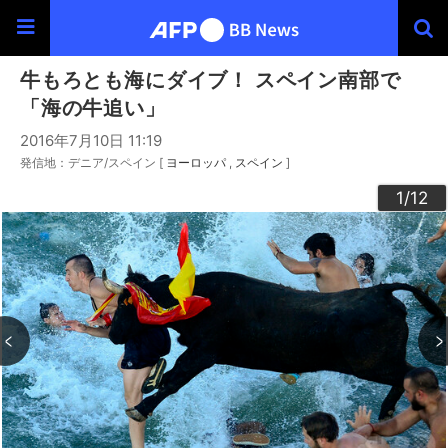
牛もろとも海にダイブ！ スペイン南部で
「海の牛追い」
2016年7月10日 11:19
発信地：デニア/スペイン [
ヨーロッパ
スペイン
]
10
12
11
3
4
6
9
2
5
7
8
1
/12
/12
/12
/12
/12
/12
/12
/12
/12
/12
/12
/12