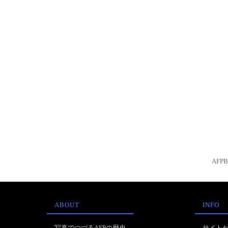
AFP
ABOUT
INFO
写真でつづるAFPの歴史
サイト