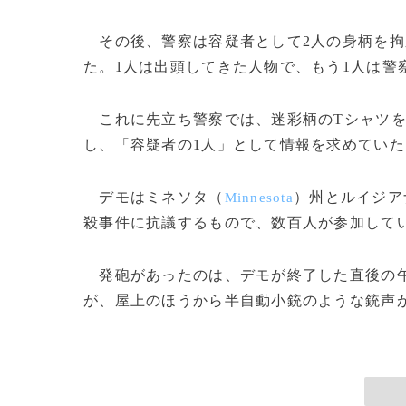
その後、警察は容疑者として2人の身柄を拘
た。1人は出頭してきた人物で、もう1人は警
これに先立ち警察では、迷彩柄のTシャツを
し、「容疑者の1人」として情報を求めていた
デモはミネソタ（
）州とルイジア
Minnesota
殺事件に抗議するもので、数百人が参加して
発砲があったのは、デモが終了した直後の午
が、屋上のほうから半自動小銃のような銃声が聞