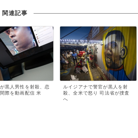
関連記事
が黒人男性を射殺、恋
ルイジアナで警官が黒人を射
間際を動画配信 米
殺、全米で怒り 司法省が捜査
へ