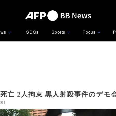
ews
SDGs
Sports
Focus
P
∨
∨
∨
死亡 2人拘束 黒人射殺事件のデモ
国
]