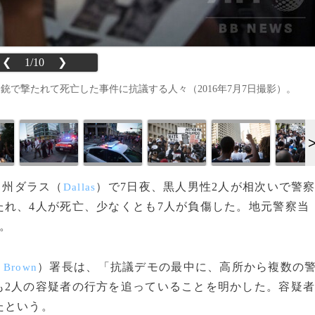
❮
1/10
❯
で撃たれて死亡した事件に抗議する人々（2016年7月7日撮影）。
）州ダラス（
）で7日夜、黒人男性2人が相次いで警
Dallas
れ、4人が死亡、少なくとも7人が負傷した。地元警察当
。
）署長は、「抗議デモの最中に、高所から複数の
 Brown
も2人の容疑者の行方を追っていることを明かした。容疑
たという。