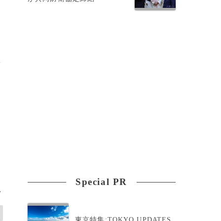
し
稿
射
Special PR
>
東京特集:TOKYO UPDATES