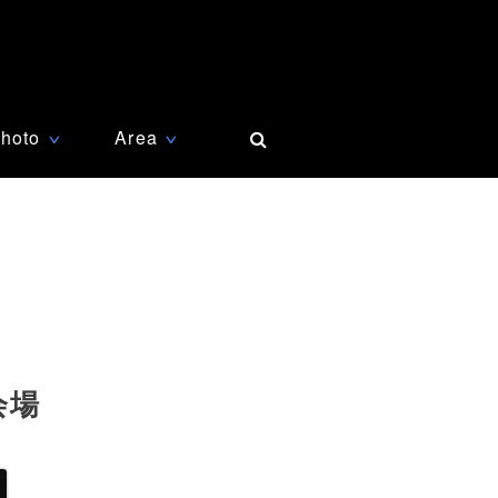
hoto
Area
∨
∨
会場