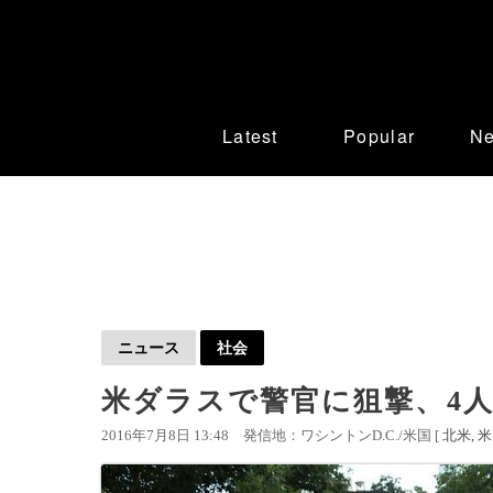
Latest
Popular
N
ニュース
社会
米ダラスで警官に狙撃、4人
2016年7月8日 13:48
発信地：ワシントンD.C./米国 [
北米
米