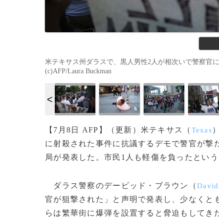
米テキサス州ダラスで、黒人男性2人が相次いで警察官に銃
(c)AFP/Laura Buckman
【7月8日 AFP】（更新）米テキサス（
Texas
に射殺された事件に抗議するデモで警官が撃た
局が発表した。市民1人も軽傷を負ったという
ダラス警察のデービッド・ブラウン（
David
官が狙撃された」と声明で発表し、少なくと
らは繁華街に爆弾を設置すると脅迫もしてき