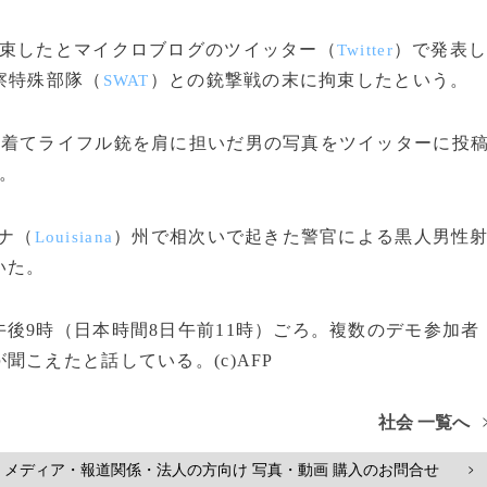
束したとマイクロブログのツイッター（
）で発表
Twitter
察特殊部隊（
）との銃撃戦の末に拘束したという。
SWAT
着てライフル銃を肩に担いだ男の写真をツイッターに投
。
ナ（
）州で相次いで起きた警官による黒人男性
Louisiana
いた。
後9時（日本時間8日午前11時）ごろ。複数のデモ参加者
こえたと話している。(c)AFP
社会 一覧へ
メディア・報道関係・法人の方向け 写真・動画 購入のお問合せ
>