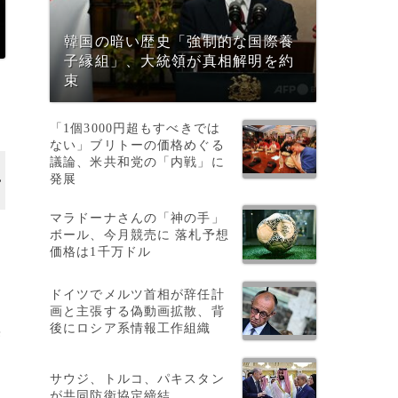
韓国の暗い歴史「強制的な国際養
子縁組」、大統領が真相解明を約
束
「1個3000円超もすべきでは
ない」ブリトーの価格めぐる
議論、米共和党の「内戦」に
発展
マラドーナさんの「神の手」
ボール、今月競売に 落札予想
察
価格は1千万ドル
ドイツでメルツ首相が辞任計
画と主張する偽動画拡散、背
後にロシア系情報工作組織
警
者
サウジ、トルコ、パキスタン
が共同防衛協定締結