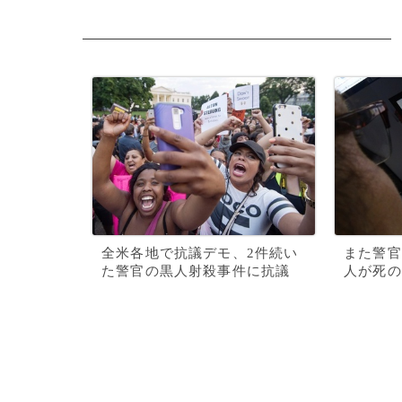
全米各地で抗議デモ、2件続い
また警官
た警官の黒人射殺事件に抗議
人が死の