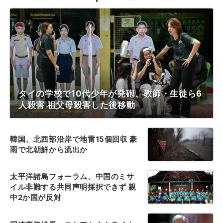
タイの学校で10代少年が発砲、教師・生徒ら6
人殺害 祖父母殺害した後移動
韓国、北西部沿岸で地雷15個回収 豪
雨で北朝鮮から流出か
太平洋諸島フォーラム、中国のミサ
イル非難する共同声明採択できず 親
中2か国が反対