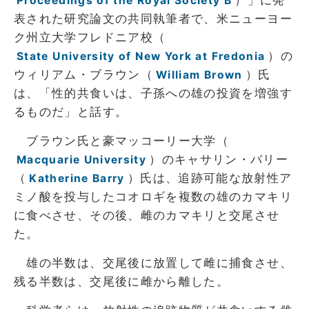
）」に発
Proceedings of the Royal Society B
表された研究論文の共同執筆者で、米ニューヨー
ク州立大学フレドニア校（
）の
State University of New York at Fredonia
ウィリアム・ブラウン（
）氏
William Brown
は、「性的共食いは、子孫への雄の投資を増強す
るものだ」と話す。
ブラウン氏と豪マッコーリー大学（
）のキャサリン・バリー
Macquarie University
（
）氏は、追跡可能な放射性ア
Katherine Barry
ミノ酸を投与したコオロギを複数の雄のカマキリ
に食べさせ、その後、雌のカマキリと交尾させ
た。
雄の半数は、交尾後に放置して雌に捕食させ、
残る半数は、交尾後に雌から離した。