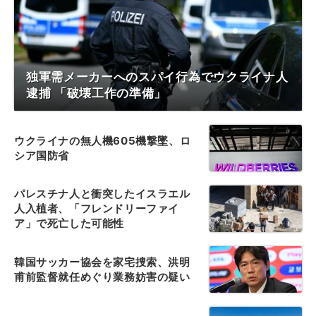
独軍需メーカーへのスパイ行為でウクライナ人
逮捕 「破壊工作の準備」
ウクライナの無人機605機撃墜、ロ
シア国防省
パレスチナ人と衝突したイスラエル
人入植者、「フレンドリーファイ
ア」で死亡した可能性
韓国サッカー協会を家宅捜索、洪明
甫前監督就任めぐり業務妨害の疑い