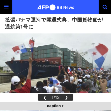
拡張パナマ運河で開通式典、中国貨物船が
通航第1号に
❮
1/13
❯
caption +