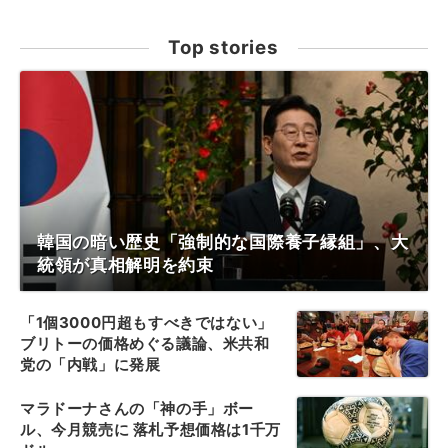
Top stories
韓国の暗い歴史「強制的な国際養子縁組」、大
統領が真相解明を約束
「1個3000円超もすべきではない」
ブリトーの価格めぐる議論、米共和
党の「内戦」に発展
マラドーナさんの「神の手」ボー
ル、今月競売に 落札予想価格は1千万