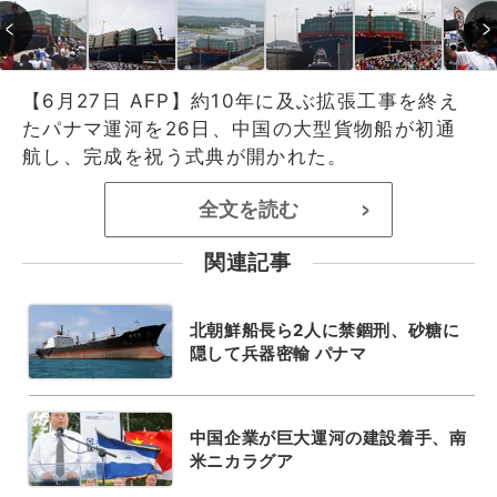
【6月27日 AFP】約10年に及ぶ拡張工事を終え
たパナマ運河を26日、中国の大型貨物船が初通
航し、完成を祝う式典が開かれた。
全文を読む
>
関連記事
北朝鮮船長ら2人に禁錮刑、砂糖に
隠して兵器密輸 パナマ
中国企業が巨大運河の建設着手、南
米ニカラグア