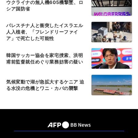
ウクライナの無人機605機撃墜、ロ
シア国防省
パレスチナ人と衝突したイスラエル
人入植者、「フレンドリーファイ
ア」で死亡した可能性
韓国サッカー協会を家宅捜索、洪明
甫前監督就任めぐり業務妨害の疑い
気候変動で湖が急拡大するケニア 迫
る水没の危機とワニ・カバの襲撃