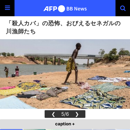
「殺人カバ」の恐怖、おびえるセネガルの
川漁師たち
❮
5/6
❯
caption +