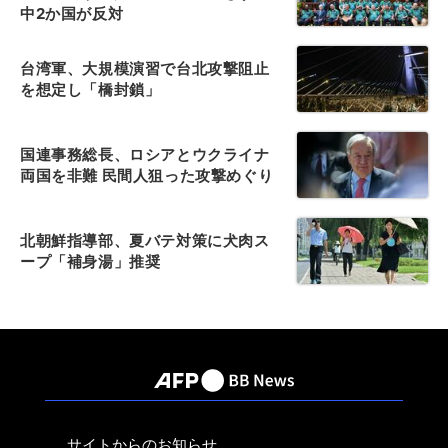
中2か国が反対
台湾軍、大規模演習で台北攻撃阻止
を想定し「橋封鎖」
国連事務総長、ロシアとウクライナ
両国を非難 民間人狙った攻撃めぐり
北朝鮮指導部、夏バテ対策に犬肉ス
ープ「補身湯」推奨
サイトからのお知らせ