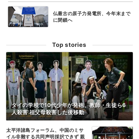
仏最古の原子力発電所、今年末まで
に閉鎖へ
Top stories
タイの学校で10代少年が発砲、教師・生徒ら6
人殺害 祖父母殺害した後移動
太平洋諸島フォーラム、中国のミサ
イル非難する共同声明採択できず 親