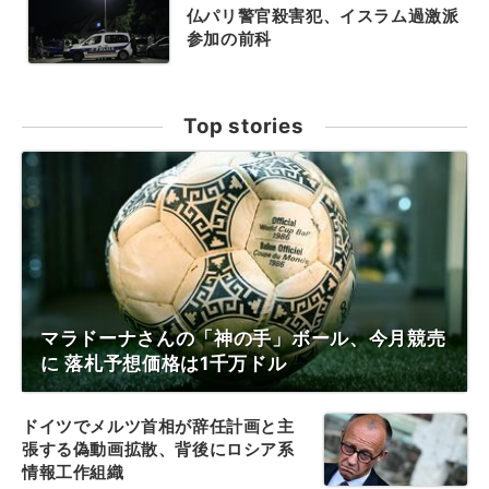
仏パリ警官殺害犯、イスラム過激派
参加の前科
Top stories
マラドーナさんの「神の手」ボール、今月競売
に 落札予想価格は1千万ドル
ドイツでメルツ首相が辞任計画と主
張する偽動画拡散、背後にロシア系
情報工作組織