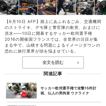
【6月10日 AFP】路上にあふれるごみ、交通機関
のストライキ、デモ隊と警官隊の衝突、おまけに
洪水——10日に開幕するサッカー欧州選手権
2016の開催国フランスでは、全世界の注目が集
まる中で、山積する問題によるイメージダウンの
恐れに旅行業界が頭を悩ませている。
全文を読む
>
関連記事
サッカー欧州選手権で攻撃15件計
画、仏人の男拘束 ウクライナ