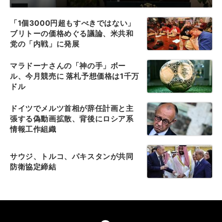
「1個3000円超もすべきではない」
ブリトーの価格めぐる議論、米共和
党の「内戦」に発展
マラドーナさんの「神の手」ボー
ル、今月競売に 落札予想価格は1千万
ドル
ドイツでメルツ首相が辞任計画と主
張する偽動画拡散、背後にロシア系
情報工作組織
サウジ、トルコ、パキスタンが共同
防衛協定締結