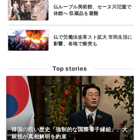
仏ルーブル美術館、セーヌ川氾濫で
休館へ 収蔵品を避難
仏で労働法改革スト拡大 市民生活に
影響、各地で衝突も
Top stories
韓国の暗い歴史「強制的な国際養子縁組」、大
統領が真相解明を約束