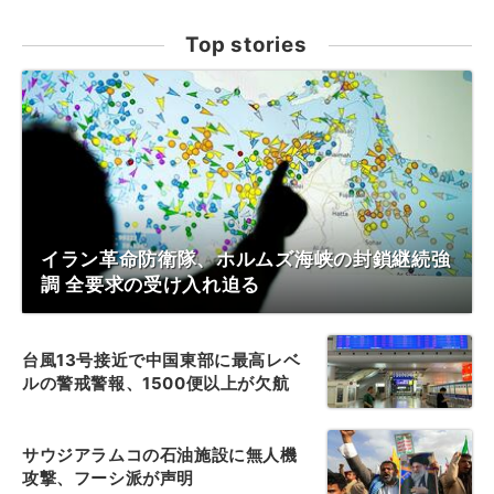
Top stories
イラン革命防衛隊、ホルムズ海峡の封鎖継続強
調 全要求の受け入れ迫る
台風13号接近で中国東部に最高レベ
ルの警戒警報、1500便以上が欠航
サウジアラムコの石油施設に無人機
攻撃、フーシ派が声明