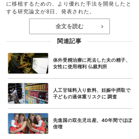
に移植するための、より優れた手法を開発したと
する研究論文が8日、発表された。
全文を読む
>
関連記事
体外受精治療に死去した夫の精子、
女性に使用権利 仏裁判所
人工甘味料入り飲料、妊娠中摂取で
子どもの過体重リスクに 調査
先進国の双生児出産、40年間でほぼ
倍増