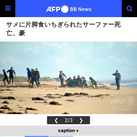
サメに片脚食いちぎられたサーファー死
亡、豪
❮
2/3
❯
caption +