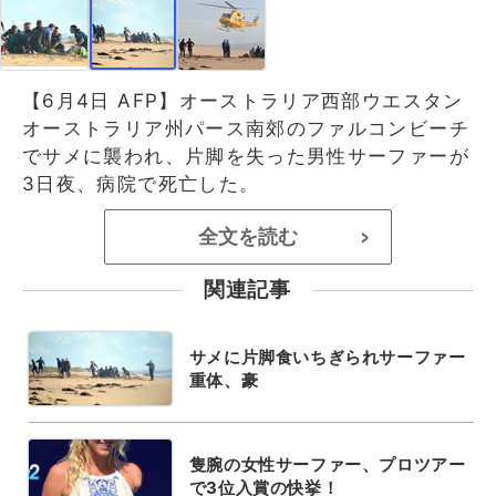
【6月4日 AFP】オーストラリア西部ウエスタン
オーストラリア州パース南郊のファルコンビーチ
でサメに襲われ、片脚を失った男性サーファーが
3日夜、病院で死亡した。
全文を読む
>
関連記事
サメに片脚食いちぎられサーファー
重体、豪
隻腕の女性サーファー、プロツアー
で3位入賞の快挙！