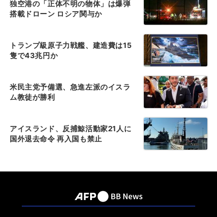
独空港の「正体不明の物体」は爆弾
搭載ドローン ロシア関与か
トランプ級原子力戦艦、建造費は15
隻で43兆円か
米民主党予備選、急進左派のイスラ
ム教徒が勝利
アイスランド、反捕鯨活動家21人に
国外退去命令 再入国も禁止