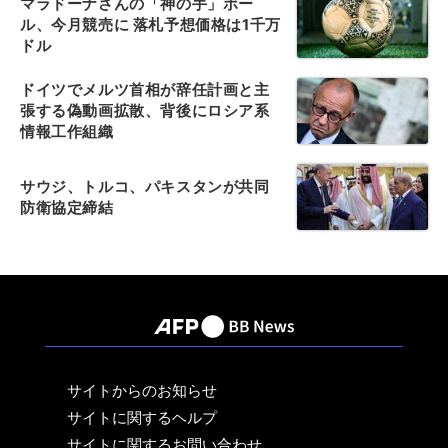
マラドーナさんの「神の手」ボー
ル、今月競売に 落札予想価格は1千万
ドル
ドイツでメルツ首相が辞任計画と主
張する偽動画拡散、背後にロシア系
情報工作組織
サウジ、トルコ、パキスタンが共同
防衛協定締結
サイトからのお知らせ
サイトに関するヘルプ
サイトに関するお問い合わせ