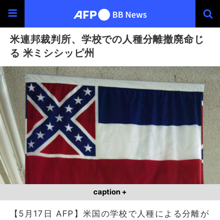
米連邦裁判所、学校での人種分離撤廃命じ
る 米ミシシッピ州
caption +
【5月17日 AFP】米国の学校で人種による分離が