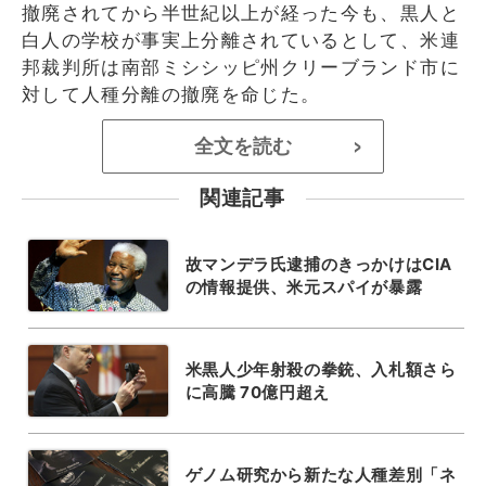
撤廃されてから半世紀以上が経った今も、黒人と
白人の学校が事実上分離されているとして、米連
邦裁判所は南部ミシシッピ州クリーブランド市に
対して人種分離の撤廃を命じた。
全文を読む
>
関連記事
故マンデラ氏逮捕のきっかけはCIA
の情報提供、米元スパイが暴露
米黒人少年射殺の拳銃、入札額さら
に高騰 70億円超え
ゲノム研究から新たな人種差別「ネ