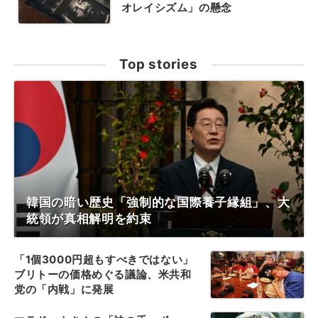
オレイシズム」の懸念
Top stories
韓国の暗い歴史「強制的な国際養子縁組」、大
統領が真相解明を約束
「1個3000円超もすべきではない」
ブリトーの価格めぐる議論、米共和
党の「内戦」に発展