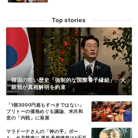
Top stories
韓国の暗い歴史「強制的な国際養子縁組」、大
統領が真相解明を約束
「1個3000円超もすべきではない」
ブリトーの価格めぐる議論、米共和
党の「内戦」に発展
マラドーナさんの「神の手」ボー
ル、今月競売に 落札予想価格は1千万