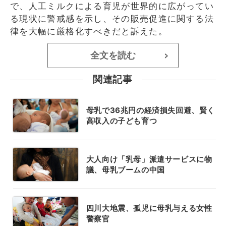
で、人工ミルクによる育児が世界的に広がってい
る現状に警戒感を示し、その販売促進に関する法
律を大幅に厳格化すべきだと訴えた。
全文を読む
>
関連記事
母乳で36兆円の経済損失回避、賢く
高収入の子ども育つ
大人向け「乳母」派遣サービスに物
議、母乳ブームの中国
四川大地震、孤児に母乳与える女性
警察官