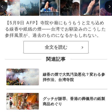
【5月9日 AFP】寺院や廟にもうもうと立ち込め
る線香や紙銭の煙――台湾でお馴染みのこうした
参拝風景が、過去のものになるかもしれない。
全文を読む
>
関連記事
線香の煙で大気汚染悪化？変わる参
拝作法、台湾寺院
グッチが謝罪、香港の葬儀用の紙製
商品めぐり