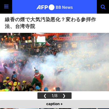
線香の煙で大気汚染悪化？変わる参拝作
法、台湾寺院
❮
1/8
❯
caption +