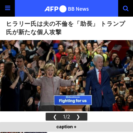
ヒラリー氏は夫の不倫を「助長」 トランプ
氏が新たな個人攻撃
❮
1/2
❯
caption +