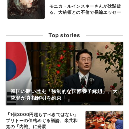
モニカ・ルインスキーさんが沈黙破
る、大統領との不倫で長編エッセー
Top stories
韓国の暗い歴史「強制的な国際養子縁組」、大
統領が真相解明を約束
「1個3000円超もすべきではない」
ブリトーの価格めぐる議論、米共和
党の「内戦」に発展