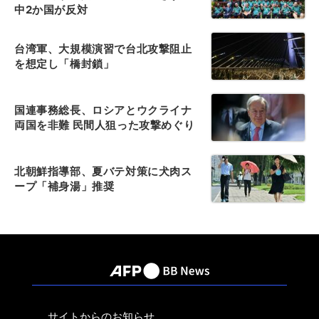
中2か国が反対
台湾軍、大規模演習で台北攻撃阻止
を想定し「橋封鎖」
国連事務総長、ロシアとウクライナ
両国を非難 民間人狙った攻撃めぐり
北朝鮮指導部、夏バテ対策に犬肉ス
ープ「補身湯」推奨
サイトからのお知らせ