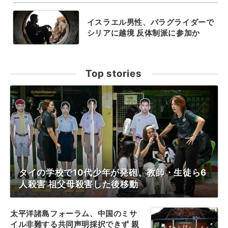
イスラエル男性、パラグライダーで
シリアに越境 反体制派に参加か
Top stories
タイの学校で10代少年が発砲、教師・生徒ら6
人殺害 祖父母殺害した後移動
太平洋諸島フォーラム、中国のミサ
イル非難する共同声明採択できず 親