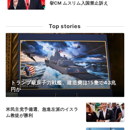
挙CM ムスリム入国禁止訴え
Top stories
トランプ級原子力戦艦、建造費は15隻で43兆
円か
米民主党予備選、急進左派のイスラ
ム教徒が勝利