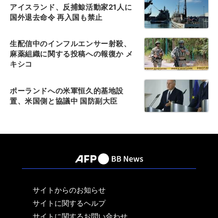
アイスランド、反捕鯨活動家21人に
国外退去命令 再入国も禁止
生配信中のインフルエンサー射殺、
麻薬組織に関する投稿への報復か メ
キシコ
ポーランドへの米軍恒久的基地設
置、米国側と協議中 国防副大臣
サイトからのお知らせ
サイトに関するヘルプ
サイトに関するお問い合わせ