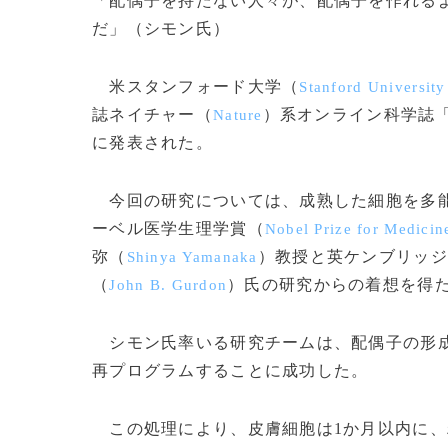
「配偶子を持たない人々が、配偶子を作れる
だ」（シモン氏）
米スタンフォード大学（
Stanford University
誌ネイチャー（
）系オンライン科学誌
Nature
に発表された。
今回の研究については、成熟した細胞を多能
ーベル医学生理学賞（
Nobel Prize for Medicin
弥（
）教授と英ケンブリッジ
Shinya Yamanaka
（
）氏の研究からの着想を得
John B. Gurdon
シモン氏率いる研究チームは、配偶子の形成
再プログラムすることに成功した。
この処理により、皮膚細胞は1か月以内に、