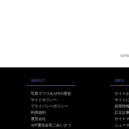
AFP
ABOUT
INFO
写真でつづるAFPの歴史
サイト
サイトポリシー
サイト
プライバシーポリシー
採用情
利用規約
訂正記
運営会社
サイト
AFP通信会長ごあいさつ
ニュー