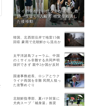
タイの学校で10代少年が発砲、教
師・生徒ら6人殺害 祖父母殺害し
た後移動
韓国、北西部沿岸で地雷15個
回収 豪雨で北朝鮮から流出か
太平洋諸島フォーラム、中国
のミサイル非難する共同声明
採択できず 親中2か国が反対
国連事務総長、ロシアとウク
カ
ライナ両国を非難 民間人狙っ
た攻撃めぐり
な
北朝鮮指導部、夏バテ対策に
犬肉スープ「補身湯」推奨