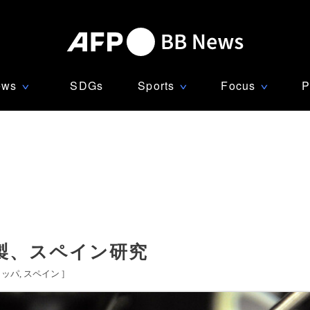
ews
SDGs
Sports
Focus
P
∨
∨
∨
製、スペイン研究
ロッパ
スペイン
]