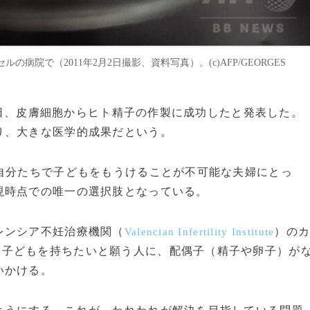
院で（2011年2月2日撮影、資料写真）。(c)AFP/GEORGES
27日、皮膚細胞からヒト精子の作製に成功したと発表した。
り、大きな医学的成果だという。
自分たちで子どもをもうけることが不可能な夫婦にとっ
現時点での唯一の選択肢となっている。
レンシア不妊治療機関（
）の
Valencian Infertility Institute
「子どもを持ちたいと願う人に、配偶子（精子や卵子）が
いかける。