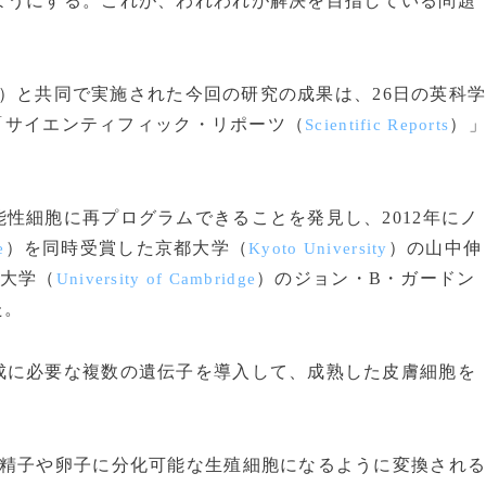
ようにする。これが、われわれが解決を目指している問題
）と共同で実施された今回の研究の成果は、26日の英科
「サイエンティフィック・リポーツ（
）
Scientific Reports
性細胞に再プログラムできることを発見し、2012年にノ
）を同時受賞した京都大学（
）の山中伸
e
Kyoto University
大学（
）のジョン・B・ガードン
University of Cambridge
た。
に必要な複数の遺伝子を導入して、成熟した皮膚細胞を
精子や卵子に分化可能な生殖細胞になるように変換され